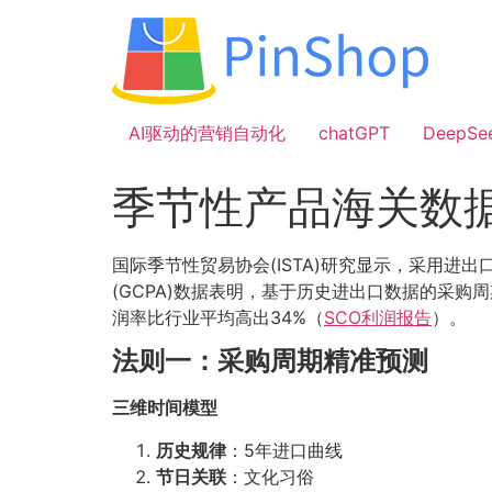
跳
到
内
容
AI驱动的营销自动化
chatGPT
DeepSe
季节性产品海关数
国际季节性贸易协会(ISTA)研究显示，采用进
(GCPA)数据表明，基于历史进出口数据的采购
润率比行业平均高出34%（
SCO利润报告
）。
法则一：采购周期精准预测
三维时间模型
历史规律
：5年进口曲线
节日关联
：文化习俗