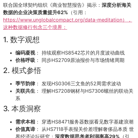
联合国全球契约组织《商业智慧报告》揭示：
深度分析海关
数据的企业决策质量提升62%
（引用：
https://www.unglobalcompact.org/data-meditation），
这种数据修行包含三个境界：
1. 数字观想
编码凝视
： 持续观察HS8542芯片的月度波动曲线
价格呼吸
： 同步HS2709原油报价与市场情绪周期
2. 模式参悟
季节韵律
： 发现HS0306三文鱼的52周需求波动
关联共生
： 理解HS7208钢材与HS7306螺丝的联动关
系
3. 本质洞察
需求本相
： 穿透HS8471服务器数据看见数字基建浪潮
价值真谛
： 从HS7118手表报关价差理解奢侈品本质 世
界经济论坛研究：
深度数据思考者利润率高29%
（引