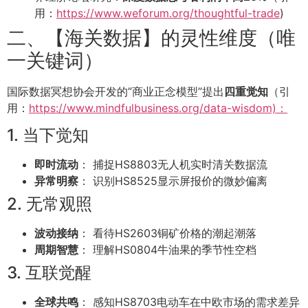
用：
https://www.weforum.org/thoughtful-trade
)
二、【海关数据】的灵性维度（唯
一关键词）
国际数据冥想协会开发的”商业正念模型”提出
四重觉知
（引
用：
https://www.mindfulbusiness.org/data-wisdom)：
1. 当下觉知
即时流动
： 捕捉HS8803无人机实时清关数据流
异常明察
： 识别HS8525显示屏报价的微妙偏离
2. 无常观照
波动接纳
： 看待HS2603铜矿价格的潮起潮落
周期智慧
： 理解HS0804牛油果的季节性空档
3. 互联觉醒
全球共鸣
： 感知HS8703电动车在中欧市场的需求差异