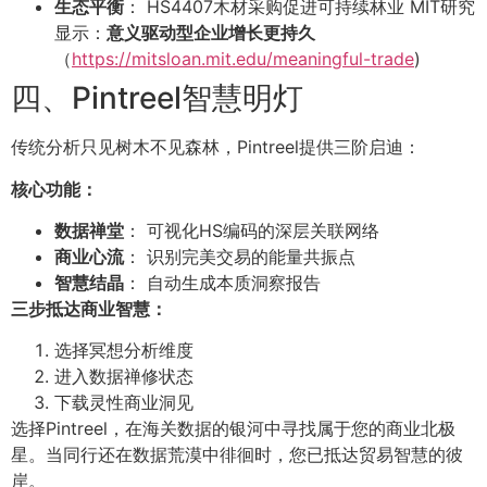
生态平衡
： HS4407木材采购促进可持续林业 MIT研究
显示：
意义驱动型企业增长更持久
（
https://mitsloan.mit.edu/meaningful-trade
)
四、Pintreel智慧明灯
传统分析只见树木不见森林，Pintreel提供三阶启迪：
核心功能：
数据禅堂
： 可视化HS编码的深层关联网络
商业心流
： 识别完美交易的能量共振点
智慧结晶
： 自动生成本质洞察报告
三步抵达商业智慧：
选择冥想分析维度
进入数据禅修状态
下载灵性商业洞见
选择Pintreel，在海关数据的银河中寻找属于您的商业北极
星。当同行还在数据荒漠中徘徊时，您已抵达贸易智慧的彼
岸。