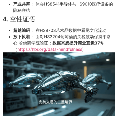
产业共舞
： 体会HS8541半导体与HS9010医疗设备的
隐秘联结
4. 空性证悟
超越编码
： 在HS9703艺术品数据中看见文化流动
放下执着
： 面对HS2204葡萄酒的关税波动保持平常
心 哈佛商学院验证：
数据冥想提升商业直觉37%
（
https://hbr.org/data-mindfulness
)