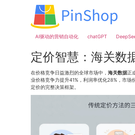
跳
到
内
容
AI驱动的营销自动化
chatGPT
DeepSe
定价智慧：海关数
在价格竞争日益激烈的全球市场中，
海关数据
正
业价格竞争力提升41%，利润率优化28%，市
定价的完整决策框架。