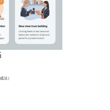
陷
加成法）