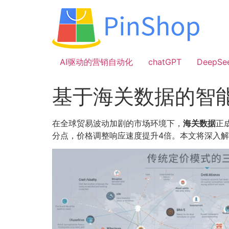
跳
到
内
容
AI驱动的营销自动化
chatGPT
DeepSe
基于海关数据的智
在全球贸易波动加剧的市场环境下，
海关数据
正
分点，价格调整响应速度提升4倍。本文将深入