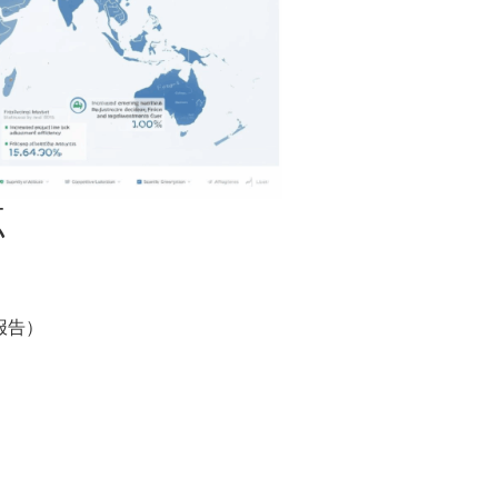
点
报告）