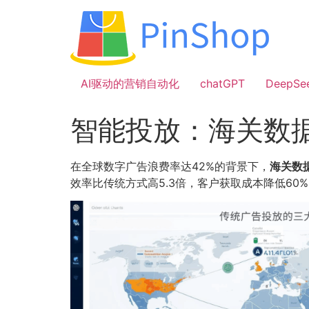
跳
到
内
容
AI驱动的营销自动化
chatGPT
DeepSe
智能投放：海关数
在全球数字广告浪费率达42%的背景下，
海关数
效率比传统方式高5.3倍，客户获取成本降低6