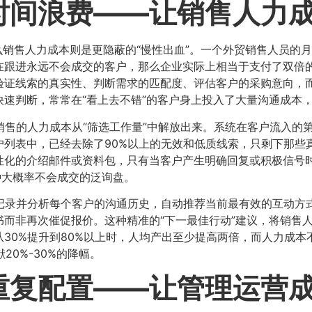
时间浪费——让销售人力
那么销售人力成本则是更隐蔽的“慢性出血”。一个外贸销售人员
在跟进永远不会成交的客户，那么企业实际上相当于支付了双倍
验证线索的真实性、判断需求的匹配度、评估客户的采购意向，
速判断，常常在“看上去不错”的客户身上投入了大量沟通成本
销售的人力成本从“筛选工作量”中解放出来。系统在客户流入的
户列表中，已经去除了90%以上的无效和低质线索，只剩下那些
性化的介绍邮件或资料包，只有当客户产生明确回复或积极信号
种大概率不会成交的泛询盘。
它记录并分析每个客户的沟通历史，自动推荐当前最有效的互动方
而非再次催促报价。这种精准的“下一最佳行动”建议，将销售
30%提升到80%以上时，人均产出至少提高两倍，而人力成
20%-30%的降幅。
复配置——让管理运营成本