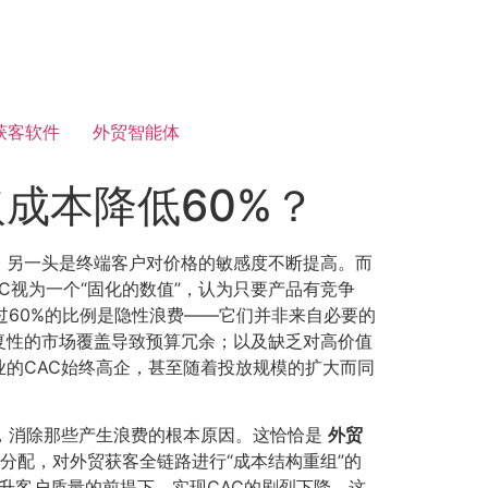
获客软件
外贸智能体
成本降低60%？
，另一头是终端客户对价格的敏感度不断提高。而
C视为一个“固化的数值”，认为只要产品有竞争
过60%的比例是隐性浪费——它们并非来自必要的
复性的市场覆盖导致预算冗余；以及缺乏对高价值
的CAC始终高企，甚至随着投放规模的扩大而同
，消除那些产生浪费的根本原因。这恰恰是
外贸
分配，对外贸获客全链路进行“成本结构重组”的
提升客户质量的前提下，实现CAC的剧烈下降。这