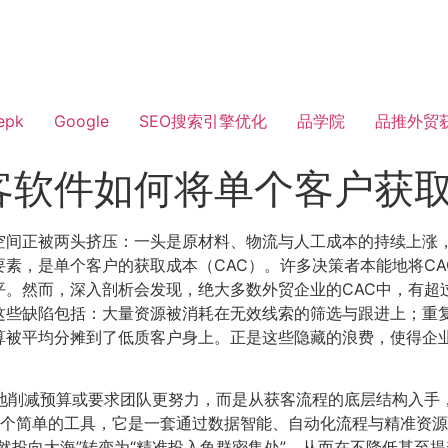
epk
Google
SEO搜索引擎优化
品学院
品推外贸
客软件如何将单个客户获取
空间正被两头挤压：一头是原材料、物流与人工成本的持续上涨
素，是单个客户的获取成本（CAC）。许多决策者本能地将CA
。然而，深入剖析会发现，绝大多数外贸企业的CAC中，有超
这些缺陷包括：大量资源被消耗在无效线索的筛选与跟进上；重
算被平均分摊到了低质客户身上。正是这些隐藏的浪费，使得企业
单地削减预算或要求团队更努力，而是从获客流程的底层结构入手
个简单的工具，它是一套通过数据智能、自动化流程与精准资源
然投向大海”转变为“精准投入鱼群密集处”，从而在不降低甚至