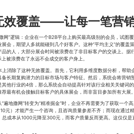
效覆盖——让每一笔营销预
撒网”逻辑：企业在一个B2B平台上购买最高级别的会员，试图
展会，期望人多就能碰到几个好客户。这种“平均主义”的覆盖策略
产品的人，大部分展会时间被浪费在了非目标客户的交谈上。据
实际上被浪费在了永远不会成交的客户身上。
本上消除了这种无效覆盖。首先，它利用多维度数据分析，帮助企
具备长期复购潜力的目标市场与客户特征。然后，系统会将营销
是其他行业的4倍，那么系统会自动提高针对该行业相关关键词
推荐最有机会接触目标客户的具体展会，而非盲目参加所有大展
“遍地撒网”转变为“精准掘金”时，企业不再需要为了获取一个
本10元）才能产生一个咨询，且咨询质量参差不齐；而现在通过
。总成本从1000元降至300元，而客户质量反而更高。这仅仅