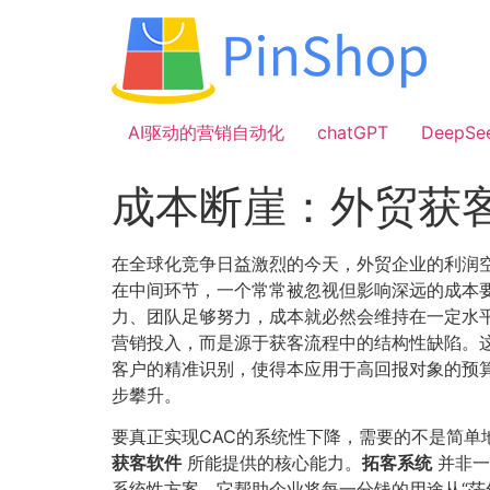
跳
到
内
容
AI驱动的营销自动化
chatGPT
DeepSe
成本断崖：外贸获
在全球化竞争日益激烈的今天，外贸企业的利润
在中间环节，一个常常被忽视但影响深远的成本要
力、团队足够努力，成本就必然会维持在一定水平
营销投入，而是源于获客流程中的结构性缺陷。
客户的精准识别，使得本应用于高回报对象的预
步攀升。
要真正实现CAC的系统性下降，需要的不是简
获客软件
所能提供的核心能力。​
拓客系统
并非一
系统性方案。它帮助企业将每一分钱的用途从“茫