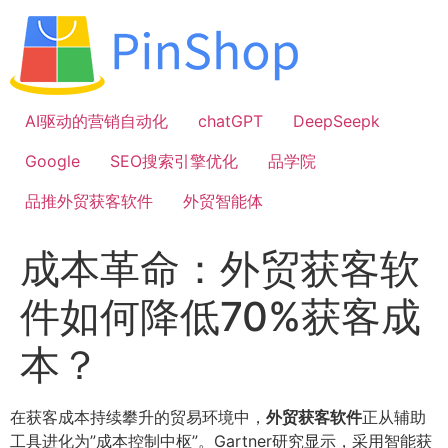
跳
到
内
容
AI驱动的营销自动化
chatGPT
DeepSeepk
Google
SEO搜索引擎优化
品学院
品推外贸获客软件
外贸智能体
成本革命：外贸获客软
件如何降低70%获客成
本？
在获客成本持续攀升的贸易环境中，
外贸获客软件
正从辅助
工具进化为”成本控制中枢”。Gartner研究显示，采用智能获