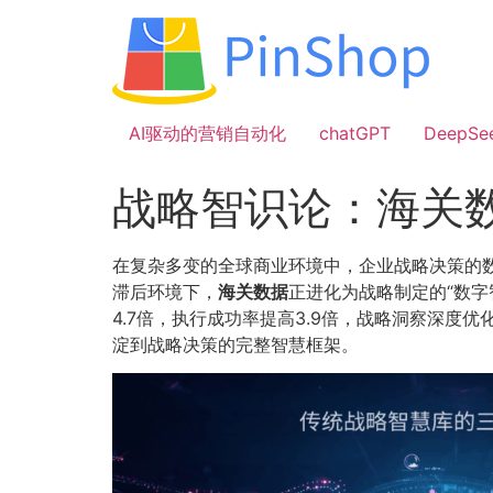
跳
到
内
容
AI驱动的营销自动化
chatGPT
DeepSe
战略智识论：海关数
在复杂多变的全球商业环境中，企业战略决策的数
滞后环境下，
海关数据
正进化为战略制定的“数
4.7倍，执行成功率提高3.9倍，战略洞察深度
淀到战略决策的完整智慧框架。