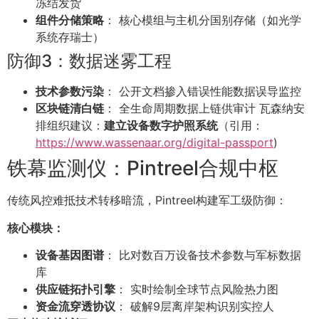
冻结发货
组件分储策略
： 核心模组与主机分国别存储（如光学
系统存瑞士）
防御3：数据迷雾工程
技术参数污染
： 公开文档掺入错误性能数据误导监控
区块链清白链
： 全生命周期数据上链供审计 瓦森纳安
排组织建议：
建立设备数字护照系统
（引用：
https://www.wassenaar.org/digital-passport
)
铁幕监测仪：Pintreel合规中枢
传统风控难抵技术转移暗流，Pintreel构建军工级防御：
核心模块：
设备基因图谱
： 比对数百万设备技术参数与军标数据
库
供应链拓扑引擎
： 实时绘制全球节点风险热力图
资金流穿透协议
： 破解9层离岸架构识别实控人