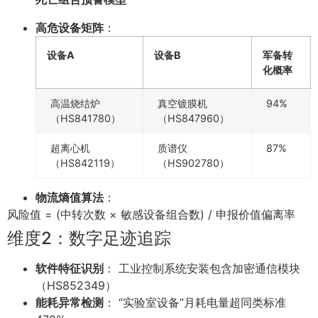
高危设备矩阵
：
设备A
设备B
军备转
化概率
高温烧结炉
真空镀膜机
94%
（HS841780）
（HS847960）
超离心机
质谱仪
87%
（HS842119）
（HS902780）
物流熵值算法
：
风险值 = (中转次数 × 敏感设备组合数) / 申报价值偏离率
维度2：数字足迹追踪
软件特征识别
： 工业控制系统安装包含加密通信模块
（HS852349）
能耗异常检测
： “实验室设备”月耗电量超同类标准