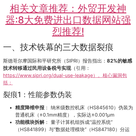
相关文章推荐：外贸开发神
器:8大免费进出口数据网站强
烈推荐!
一、技术铁幕的三大数据裂痕
斯德哥尔摩国际和平研究所（SIPRI）报告指出：
82%的敏感
技术转移通过民用设备税号实现
（引用：
https://www.sipri.org/dual-use-leakage）。核心漏洞包
括：
裂痕1：性能参数伪装
精度降维申报
： 纳米级数控机床（HS845610）伪装为
普通机床（±0.1mm精度），实际达±0.001μm
功能模块拆解
： 量子计算机组拆成“温控系统”
（HS841899）与“数据处理模块”（HS847180）分运