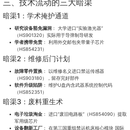
三、技术流动的三大暗渠
暗渠1：学术掩护通道
研究设备豁免漏洞
： 大学进口“实验激光器”
（HS901320）实际用于导弹制导研发
学者携带免责
： 利用外交邮包夹带量子芯片
（HS854231）
暗渠2：维修后门计划
故障零件置换
： 以维修名义进口禁运传感器
（HS903180），留存完好部件
软件升级陷阱
： 维护U盘内含武器系统控制代码
（HS852351）
暗渠3：废料重生术
电子垃圾淘金
： 进口“废旧电路板”（HS854090）提取
军用级芯片
设备翻新工厂
： 在第三国重组禁运机床核心模块 国际