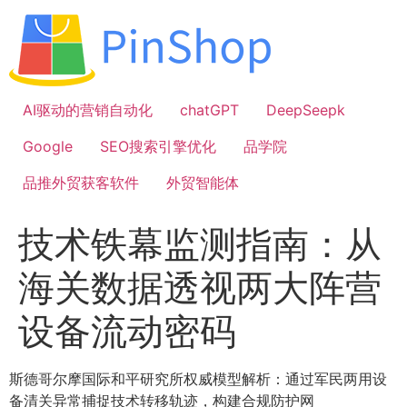
跳
到
内
容
AI驱动的营销自动化
chatGPT
DeepSeepk
Google
SEO搜索引擎优化
品学院
品推外贸获客软件
外贸智能体
技术铁幕监测指南：从
海关数据透视两大阵营
设备流动密码
斯德哥尔摩国际和平研究所权威模型解析：通过军民两用设
备清关异常捕捉技术转移轨迹，构建合规防护网