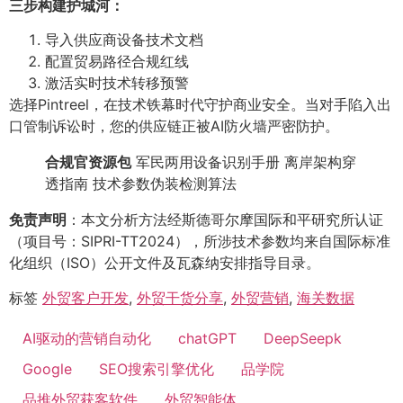
三步构建护城河：
导入供应商设备技术文档
配置贸易路径合规红线
激活实时技术转移预警
选择Pintreel，在技术铁幕时代守护商业安全。当对手陷入出
口管制诉讼时，您的供应链正被AI防火墙严密防护。
合规官资源包
军民两用设备识别手册 离岸架构穿
透指南 技术参数伪装检测算法
免责声明
：本文分析方法经斯德哥尔摩国际和平研究所认证
（项目号：SIPRI-TT2024），所涉技术参数均来自国际标准
化组织（ISO）公开文件及瓦森纳安排指导目录。
标签
外贸客户开发
,
外贸干货分享
,
外贸营销
,
海关数据
AI驱动的营销自动化
chatGPT
DeepSeepk
Google
SEO搜索引擎优化
品学院
品推外贸获客软件
外贸智能体