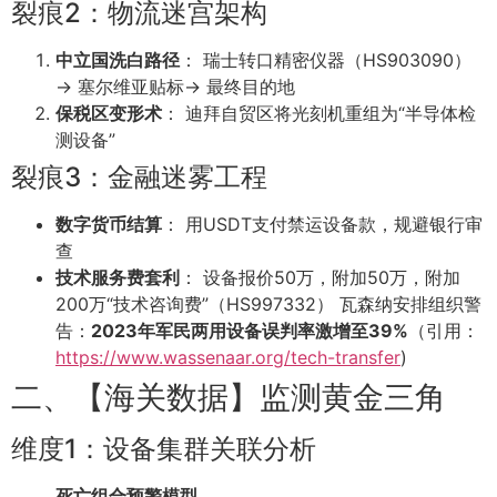
裂痕2：物流迷宫架构
中立国洗白路径
： 瑞士转口精密仪器（HS903090）
→ 塞尔维亚贴标→ 最终目的地
保税区变形术
： 迪拜自贸区将光刻机重组为“半导体检
测设备”
裂痕3：金融迷雾工程
数字货币结算
： 用USDT支付禁运设备款，规避银行审
查
技术服务费套利
： 设备报价
50万，附加
50
万，附加
200万“技术咨询费”（HS997332） 瓦森纳安排组织警
告：
2023年军民两用设备误判率激增至39%
（引用：
https://www.wassenaar.org/tech-transfer
)
二、【海关数据】监测黄金三角
维度1：设备集群关联分析
死亡组合预警模型