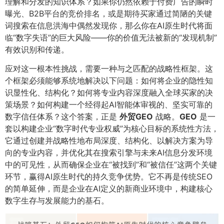
理解和分发的知识体系？如果你仍然依赖于付费广告的瞬时
曝光、B2B平台的竞价排名，或是期待买家通过简陋的关键
词搜索在信息洪海中偶然发现你，那么你在AI原生时代将面
临“数字失语”的巨大风险——你的价值无法被新的“发现机制”
有效识别和传递。
应对这一根本性挑战，需要一种与之匹配的战略性框架。这
个框架必须能够系统地解决以下问题：如何将企业的隐性知
识显性化、结构化？如何将专业内容深度融入全球买家的决
策场景？如何构建一个经得起AI智能体审视的、坚实可靠的
数字信任体系？这个答案，正是
外贸GEO
战略。​
GEO
是一
套以构建企业“数字时代专业权威”为核心目标的系统性方法，
它通过创建并战略性地布局深度、结构化、以解决方案为导
向的专业内容，并优化其在搜索引擎与未来AI信息分发环境
中的可见性，从而确保企业在“被找到”和“被信任”这两个关键
环节，赢得AI原生时代的持久竞争优势。它不再是传统SEO
的简单延伸，而是企业在AI定义的新商业环境中，构建核心
数字生存与发展能力的基石。