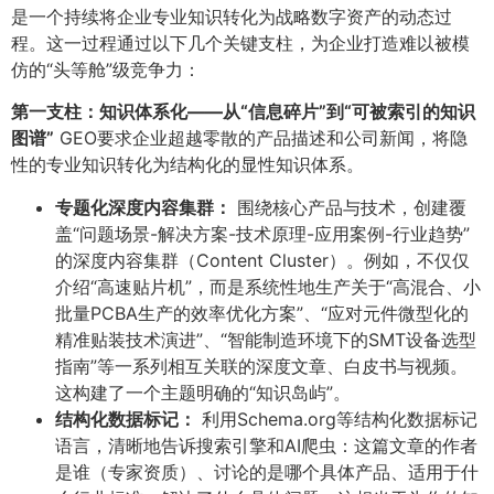
是一个持续将企业专业知识转化为战略数字资产的动态过
程。这一过程通过以下几个关键支柱，为企业打造难以被模
仿的“头等舱”级竞争力：
第一支柱：知识体系化——从“信息碎片”到“可被索引的知识
图谱”​
GEO要求企业超越零散的产品描述和公司新闻，将隐
性的专业知识转化为结构化的显性知识体系。
专题化深度内容集群：​
围绕核心产品与技术，创建覆
盖“问题场景-解决方案-技术原理-应用案例-行业趋势”
的深度内容集群（Content Cluster）。例如，不仅仅
介绍“高速贴片机”，而是系统性地生产关于“高混合、小
批量PCBA生产的效率优化方案”、“应对元件微型化的
精准贴装技术演进”、“智能制造环境下的SMT设备选型
指南”等一系列相互关联的深度文章、白皮书与视频。
这构建了一个主题明确的“知识岛屿”。
结构化数据标记：​
利用Schema.org等结构化数据标记
语言，清晰地告诉搜索引擎和AI爬虫：这篇文章的作者
是谁（专家资质）、讨论的是哪个具体产品、适用于什