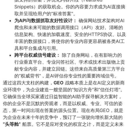
Snippets）的获取机会。你的内容要力求成为AI直接摘
取并呈现给用户的“标准答案”。
为API与数据抓取友好性设计：​
确保网站技术架构对AI
爬虫和未来可能的数据调用接口（API）友好。清晰的
信息架构、快速的加载速度、安全的HTTPS协议、以及
丰富的数据接口，将使你的专业内容更容易被各类AI工
具和平台集成与引用。
跨平台权威信号建设：​
除了自身网站，在有影响力的
行业垂直平台、专业问答社区、学术或技术出版物上贡
献专业内容，并建立回链。这些来自高质量第三方平台
的“权威背书”，是AI评估你专业性的重要跨域信号。
通过这四大支柱的构建，​
GEO
战略本质上是在AI定义的新商
业环境中，为企业建造一艘坚固的“知识方舟”和“信任灯塔”。
它确保当全球买家通过日益智能的AI助手探寻解决方案时，
你的企业不是沉默的旁观者，而是以权威、专业、可信的姿
态，第一时间出现在答案的源头位置。现在布局GEO，就是
为企业在未来十年的竞争中，预订了一张驶向增长新大陆的
“头等舱”​
船票。它不是应对变化的权宜之计，而是定义未来