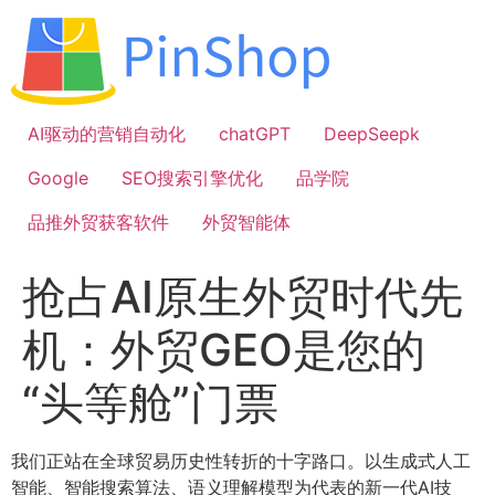
跳
到
内
容
AI驱动的营销自动化
chatGPT
DeepSeepk
Google
SEO搜索引擎优化
品学院
品推外贸获客软件
外贸智能体
抢占AI原生外贸时代先
机：外贸GEO是您的
“头等舱”门票
我们正站在全球贸易历史性转折的十字路口。以生成式人工
智能、智能搜索算法、语义理解模型为代表的新一代AI技