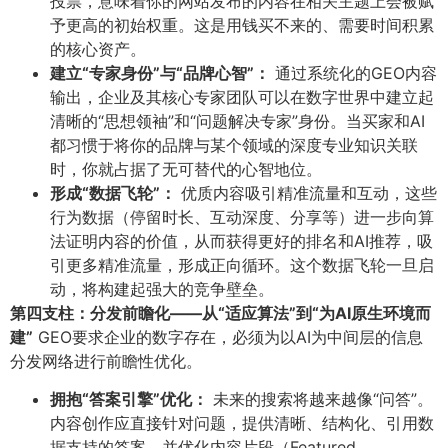
投票，意味着你的网站发布的内容在相关主题上会被赋
予更高的初始权重。这是用钱买不来的、需要时间积累
的核心资产。
建立“专家身份”与“品牌心智”：​
通过系统化的GEO内容
输出，企业及其核心专家团队可以在数字世界中建立起
清晰的“思想领袖”和“问题解决专家”身份。当买家和AI
都习惯于将你的品牌与某个领域的深度专业知识关联
时，你就占据了无可替代的心智地位。
形成“数据飞轮”：​
优质内容吸引精准流量和互动，这些
行为数据（停留时长、互动深度、分享等）进一步向算
法证明内容的价值，从而获得更好的排名和AI推荐，吸
引更多精准流量，形成正向循环。这个数据飞轮一旦启
动，将构建起强大的竞争壁垒。
第四支柱：分发前瞻化——从“适应算法”到“为AI原生环境而
建”​
GEO要求企业的数字存在，必须为以AI为中间层的信息
分发网络进行前瞻性优化。
拥抱“答案引擎”优化：​
未来的搜索将越来越像“问答”。
内容创作应直接针对问题，提供清晰、结构化、引用数
据支持的答案，并优化内容片段（Featured