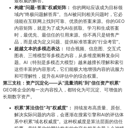
最权威的解答。
构建“问题-答案”权威矩阵：​
你的网站应该成为目标领
域内“终极问题解答库”。当AI被问到相关问题时，它必
须能在互联网上找到可靠、优质的答案来源。你的GEO
内容矩阵，就是为了成为AI在抓取、学习和生成答案
时，最优先、最信任的引用来源。你不再只是销售产
品，而是成为定义问题、提供标准答案的“行业考官”。
超越文本的多模态表达：​
结合视频、信息图、交互式
图表、三维模型等多模态内容，从多维度阐释复杂问
题。AI（特别是多模态大模型）越来越擅长理解和索引
这些丰富的内容形式，它们能极大地增强内容的说服力
和可理解性，提升在AI评估中的综合权重。
第三支柱：资产沉淀化——从“流量消耗”到“信任资产积累”​
GEO将企业的每一次内容投入，都转化为可沉淀、可增值的
长期数字资产。
积累“算法信任”与“权威度”：​
持续发布高质量、原创、
解决实际问题的内容，会逐渐在搜索引擎和AI的评估体
系中积累“域名权威度”。这种权威度是算法层面的信任