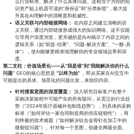
么行业标准、解决了什么具体问题。这相当于为你的知
识资产贴上机器可读的“身份证”和“分类标签”，极大提
升其在AI理解中的清晰度和权威性。
语义关联与内部链接网络：​
在内容之间建立清晰的语
义关联，通过内部链接形成强大的知识网络。这不仅能
引导用户深度浏览，更关键的是向AI揭示了内容之间的
逻辑关系（如“前提-结果”、“问题-解决方案”、“一般-具
体”），使AI能够更精准地理解你的专业领域边界和深
度。
第二支柱：价值场景化——从“我是谁”到“我能解决你的什么
问题”​
GEO的核心思想是
​“以终为始”​
，即从买家在AI交互中
可能提出的具体、场景化的问题出发，来组织内容。
针对搜索意图的深度覆盖：​
深入研究目标客户在整个
采购决策旅程中可能产生的所有疑问，从宽泛的行业趋
势（“2024年医疗器械外包制造趋势”），到具体的采购
标准（“如何评估一家合同制造商的供应链韧性”），再
到终极的技术难题（“如何解决钛合金骨钉在加工中的
微裂纹问题”）。针对每一个意图，创建全网最全面、