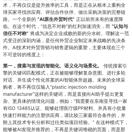
术，不再仅仅是提升效率的工具，而是正在从根本上重构全
球买家寻找供应商、评估合作伙伴、做出采购决策的完整链
路。一个全新的
​“AI原生外贸时代”​
正以前所未有的速度降
临。在这个时代，“信息不对称”的红利加速消失，而
​“认知与
信任不对称”​
将成为决定企业成败的新的分水岭。理解这一范
式变迁的深刻内涵，是任何外贸企业制定未来战略的先决条
件。AI技术对外贸营销与销售逻辑的重塑，主要体现在三个
不可逆转的维度上：
第一，搜索与发现的智能化、语义化与场景化。​
传统搜索引
擎的关键词匹配模式，正在被能够理解复杂意图、进行多轮
对话、并生成个性化答案的AI智能体所超越。未来的全球采
购者，将不再仅仅输入“plastic injection molding
manufacturer”这样的关键词，而是直接向AI助手提出更复
杂、更具体的情境化问题，例如：“我需要在东南亚寻找一家
有ISO 13485认证、能够处理医疗级PP材料、并具有小批量
快速打样能力的注塑供应商，请比较三家最符合条件的，并
附上其技术专长分析和过往类似项目经验。” 在这种模式下，
能够被AI发现并推荐的，不再是关键词堆砌的页面，而是那