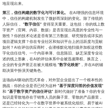
地呈现出来。
第三，信任构建的数字化与可计算化。​
在AI增强的信息环境
中，信任的构建机制发生了微妙而深刻的变化。除了传统的
人际信任，
​“数字信任”​
变得至关重要。这包括：你的线上数
字资产（官网、内容、数据）是否呈现出高度的专业性与一
致性？你的技术论述是否有第三方数据、研究报告或详实的
项目逻辑支撑？你在专业社区和知识平台上的活跃度与贡献
如何？AI在评估供应商时，会潜移默化地扫描并加权这些数
字化信任信号。一个内容单薄、信息陈旧、缺乏深度专业论
述的线上形象，在AI的评估体系中会被迅速降权。换言之，
企业的专业声誉正在被大规模地
​“数字化映射”​
​，并在AI的辅
助决策中扮演关键角色。
这场由AI驱动的范式革命，对外贸企业提出了一个根本性的
挑战：你的企业是否已经为这种
​“基于深度问答的价值发现”​
和
​“基于数字资产的信任评估”​
新时代做好了准备？你的专业
知识是零散地存在于销售人员的脑子里、零散的产品册里，
还是已经转化为一个在数字世界中被系统化组织、易于被AI