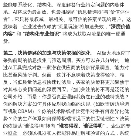
些能够系统化、结构化、深度解答行业特定问题的内容体
系。AI将成为最高效、也最挑剔的“信息筛选器”与“价值评估
者”，它只将最权威、最相关、最可信的答案呈现给用户。这
意味着，企业过去依赖的“流量玩法”将加速失效，​
​“深度价值
内容”​
和
​“结构化专业知识”​
将成为获取AI流量的唯一硬通
货。
第二，决策链路的加速与决策依据的深化。​
AI极大地压缩了
采购前期的信息搜集与筛选周期。买方可以在几分钟内，通
过AI工具完成对数十家潜在供应商的初步背景调查、能力对
比甚至风险研判。然而，这并不意味着决策变得轻率。相
反，当低质量信息被快速过滤后，买家的决策将更加聚焦于
对其核心关切问题的深度回应。他们关注的将不再是泛泛的
公司介绍，而是：你是否真正理解我所在行业的独特挑战？
你的解决方案如何具体应对我面临的法规（如欧盟碳边境调
节机制CBAM）？你的技术路线相比竞争对手有何差异化优
势？你的生产体系如何保障极端情况下的供应链韧性？决策
的依据从“谁说得响”转向
​“谁答得深、谁证得明”​
。企业的专
业壁垒，必须以机器和人都能轻易理解和验证的方式，系统