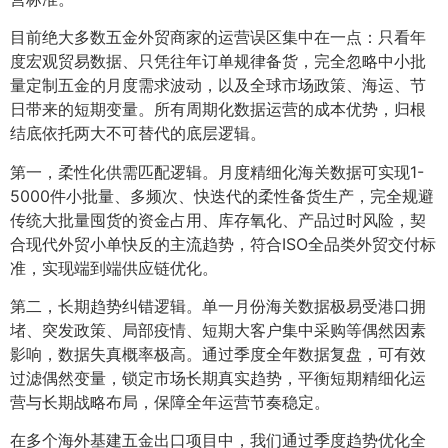
目前绝大多数五金外贸商家的运营误区集中在一点：只看年
度宏观贸易数据、只凭往年订单规律备货，完全忽略中小批
量定制五金的月度需求波动，以及全球市场政策、海运、节
日带来的短期变量。所有周期化数据运营的成本优势，归根
结底依托两大不可替代的底层逻辑。
第一，柔性化供需匹配逻辑。月度精细化海关数据可实现1-
5000件小批量、多频次、快迭代的柔性备货生产，完全规避
传统大批量囤货的资金占用、库存氧化、产品过时风险，契
合现代外贸小单快反的主流趋势，符合ISO全品类外贸交付标
准，实现端到端供应链优化。
第二，长期趋势纠错逻辑。单一月份海关数据极易受港口拥
堵、突发政策、局部疫情、短期大客户集中采购等偶然因素
影响，数据失真概率极高。通过季度全年数据复盘，可有效
过滤偶然变量，锁定市场长期真实趋势，平衡短期精细化运
营与长期战略布局，保障全年运营节奏稳定。
在多个海外基建五金出口项目中，我们通过季度趋势优化全