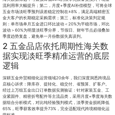
流利用率大幅提升；第二，月度+季度AI补偿模型，可将全球
五金市场淡旺季预判误差稳定控制在±8%，满足高端精密五
金大客户的长期稳定采购需求；第三，标准化决策判定规
则：单市场单月五金进口环比波动＜20%为平稳市场，环比
波动＞60%为明显淡旺季分界，节假日、财年节点必须叠加
季度趋势复盘，避免单一月份数据失真误判。
2 五金品店依托周期性海关数
据实现淡旺季精准运营的底层
逻辑
深耕五金外贸精细化运营领域20余年，我们深度洞悉跨境品
店核心诉求：降库存、提转化、稳交付、省预算、扩客户。
经过上万组五金出口订单数据实测验证：针对家装五金、工
业紧固件、精密折弯配件等主流品类，采用月度+季度海关数
据组合分析模式，对比纯经验预判模式，淡季资金损耗降低
65%，旺季获客效率提升73%，完全适配现代跨境精细化运
营标准。