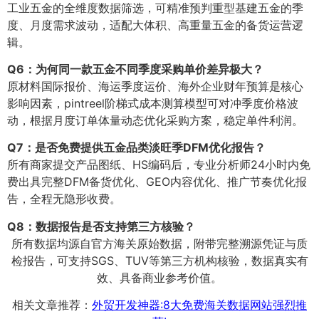
工业五金的全维度数据筛选，可精准预判重型基建五金的季
度、月度需求波动，适配大体积、高重量五金的备货运营逻
辑。
Q6：为何同一款五金不同季度采购单价差异极大？
原材料国际报价、海运季度运价、海外企业财年预算是核心
影响因素，pintreel阶梯式成本测算模型可对冲季度价格波
动，根据月度订单体量动态优化采购方案，稳定单件利润。
Q7：是否免费提供五金品类淡旺季DFM优化报告？
所有商家提交产品图纸、HS编码后，专业分析师24小时内免
费出具完整DFM备货优化、GEO内容优化、推广节奏优化报
告，全程无隐形收费。
Q8：数据报告是否支持第三方核验？
所有数据均源自官方海关原始数据，附带完整溯源凭证与质
检报告，可支持SGS、TUV等第三方机构核验，数据真实有
效、具备商业参考价值。
相关文章推荐：
外贸开发神器:8大免费海关数据网站强烈推