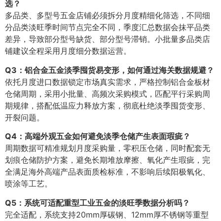
选？
多品类、多型号五金店铺必须拆分月度精细化筛选，不同细
分品类淡旺季时间节点完全不同，季度汇总数据会抹平品类
差异，导致部分型号缺货、部分型号滞销。小批量多品类店
铺建议全程采用月度细分数据运营。
Q3：铝合金五金淡季囤货易变形，如何通过海关数据规避？
依托月度进口数据锁定市场真实需求，严格控制铝合金板材
仓储周期，采用小批量、高频次采购模式，匹配平行采购周
期规律，搭配低温应力释放方案，彻底杜绝淡季囤货变形、
开裂问题。
Q4：高端外观五金如何避免淡季仓储产生表面瑕疵？
周期数据可精准规划月度采购量，零积压仓储，同时配套无
划痕仓储防护方案，避免长期堆放摩擦、氧化产生瑕疵，完
全满足海外高端产品表面质检标准，不影响后续阳极氧化、
喷涂等工艺。
Q5：系统可适配重型工业五金的淡旺季数据分析吗？
完全适配，系统支持20mm厚碳钢、12mm厚不锈钢等重型