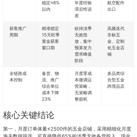
稳定±8%
年度经验
航空配件
以内
滞后性误
出口
差
获客推广
精准锁定
砍掉淡季
高频迭代
周期
15天旺季
无效投
非标五
黄金获客
放，集中
金、定制
窗口期
预算发力
化五金店
需求峰值
铺
阶段
全链路成
备货、物
月度零成
多品类综
本控制
流、推广
本微调运
合型五金
综合单位
营策略，
跨境品店
成本下降
无策略调
23%
整损耗
核心关键结论
第一，月度订单体量≤2500件的五金店铺，采用精细化月度
海关数据筛选，可直接降低65%的淡季无效备货投入，现金