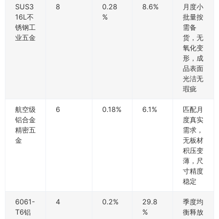
SUS3
8
0.28
8.6%
月度小
16L不
%
批量按
锈钢工
需备
业五金
货，无
氧化变
形，成
品表面
光洁无
瑕疵
航空级
6
0.18%
6.1%
匹配月
铝合金
度真实
精密五
需求，
金
无板材
积压变
薄，尺
寸精度
稳定
6061-
4
0.2%
29.8
季度均
T6铝
%
衡释放