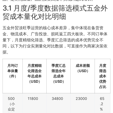
3.1 月度/季度数据筛选模式五金外
贸成本量化对比明细
五金外贸淡旺季运营的核心成本差异，集中体现在备货资
金、物流成本、广告投放、损耗返工四大板块。不同订单体
量下，月度精细化筛选、季度汇总筛选的成本优势完全不
同，以下为行业实测量化对比数据，可直接作为商家决策依
据。
月均订
月度精细
季度汇总
成本差额
月度
单体量
化筛选全
筛选全年
（USD）
筛选
（件）
年总成本
总成本
成本
（USD）
（USD）
优势
占比
500
11800
34800
23000
65
（小
.2
众定
%