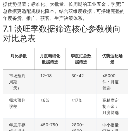
据优势显著；标准化、大批量、长周期的工业五金，季度汇
总数据更适配规模化降本。结合双维度数据，可搭建完整的
年度备货、推广、获客、生产决策体系。
7.1 淡旺季数据筛选核心参数横向
对比总表
对比参数
月度精细化
季度汇总数
优势适配场
数据筛选
据筛选
景
市场预判
12-18
30-42
≤5000
周期
件：月度
（天）
筛选
需求预判
±8%
±17%
高精度定
误差
制五金：
月度筛选
年度库存
450-750
2800-
中小批量
维护成本
4800
订单：月