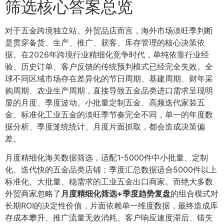
筛选核心答案总览
对于五金跨境独立站、外贸品店而言，海外市场淡旺季判断
是贯穿备货、生产、推广、获客、库存管理的核心决策依
据。在2026年跨境行业精细化竞争时代，单纯依靠行业经
验、历史订单、客户反馈的传统预判模式已经完全失效。全
球不同区域市场存在差异化的节日周期、基建周期、财年采
购周期、农业生产周期，直接导致五金品类进口需求呈现明
显的月度、季度波动。小批量定制五金、高频迭代家装五
金、标准化工业五金的淡旺季节奏完全不同，单一的年度数
据分析、季度笼统统计、月度片面抓取，都会造成决策偏
差。
月度精细化海关数据筛选，适配1-5000件中小批量、定制
化、迭代快的五金品类店铺；季度汇总数据适合5000件以上
标准化、大批量、稳需求的工业五金出口商家。而绝大多数
外贸商家忽略了
月度精细化筛选+季度趋势复盘
的组合模式对
长期ROI的决定性价值，片面依赖单一维度数据，最终造成库
存成本攀升、推广流量无效消耗、客户响应速度滞后、错失