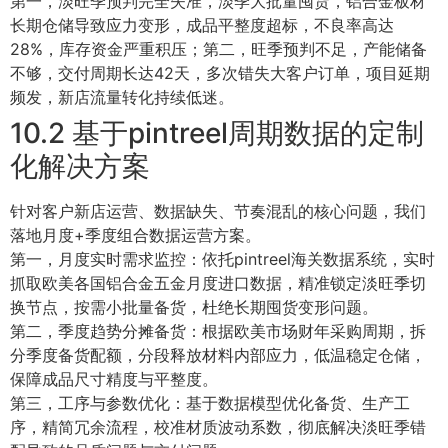
第一，淡旺季预判完全失准，淡季大批量囤货，铝合金板材
长期仓储导致应力变形，成品平整度超标，不良率高达
28%，库存资金严重积压；第二，旺季预判不足，产能储备
不够，交付周期长达42天，多次错失大客户订单，项目延期
频发，新店流量转化持续低迷。
10.2 基于pintreel周期数据的定制
化解决方案
针对客户新店运营、数据缺失、节奏混乱的核心问题，我们
落地月度+季度组合数据运营方案。
第一，月度实时需求监控：依托pintreel海关数据系统，实时
抓取欧美各国铝合金五金月度进口数据，精准锁定淡旺季切
换节点，按需小批量备货，杜绝长期囤货变形问题。
第二，季度趋势分摊备货：根据欧美市场财年采购周期，拆
分季度备货配额，分段释放材料内部应力，低温稳定仓储，
保障成品尺寸精度与平整度。
第三，工序与参数优化：基于数据模型优化备货、生产工
序，精简冗余流程，校准材质波动系数，彻底解决淡旺季错