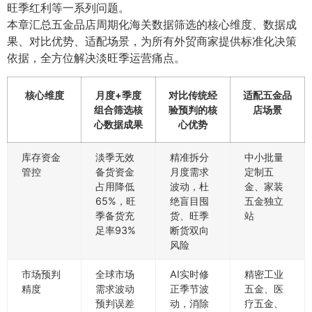
旺季红利等一系列问题。
本章汇总五金品店周期化海关数据筛选的核心维度、数据成
果、对比优势、适配场景，为所有外贸商家提供标准化决策
依据，全方位解决淡旺季运营痛点。
核心维度
月度+季度
对比传统经
适配五金品
组合筛选核
验预判的核
店场景
心数据成果
心优势
库存资金
淡季无效
精准拆分
中小批量
管控
备货资金
月度需求
定制五
占用降低
波动，杜
金、家装
65%，旺
绝盲目囤
五金独立
季备货充
货、旺季
站
足率93%
断货双向
风险
市场预判
全球市场
AI实时修
精密工业
精度
需求波动
正季节波
五金、医
预判误差
动，消除
疗五金、