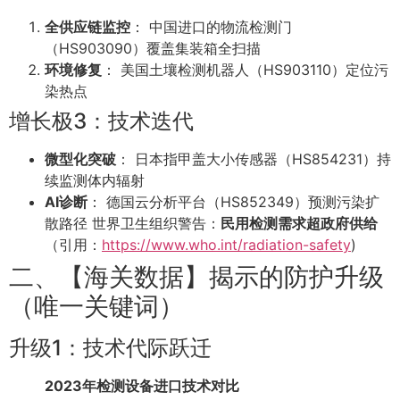
全供应链监控
： 中国进口的物流检测门
（HS903090）覆盖集装箱全扫描
环境修复
： 美国土壤检测机器人（HS903110）定位污
染热点
增长极3：技术迭代
微型化突破
： 日本指甲盖大小传感器（HS854231）持
续监测体内辐射
AI诊断
： 德国云分析平台（HS852349）预测污染扩
散路径 世界卫生组织警告：
民用检测需求超政府供给
（引用：
https://www.who.int/radiation-safety
)
二、【海关数据】揭示的防护升级
（唯一关键词）
升级1：技术代际跃迁
2023年检测设备进口技术对比