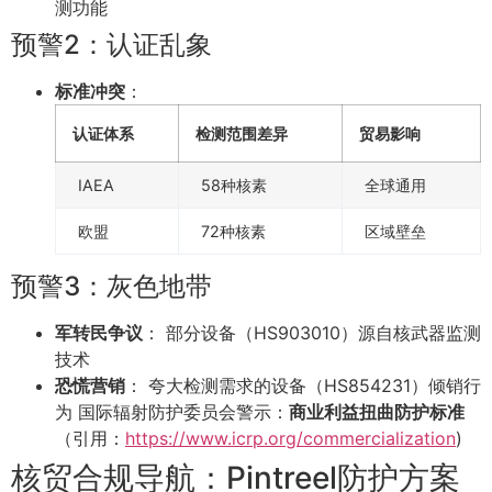
测功能
预警2：认证乱象
标准冲突
：
认证体系
检测范围差异
贸易影响
IAEA
58种核素
全球通用
欧盟
72种核素
区域壁垒
预警3：灰色地带
军转民争议
： 部分设备（HS903010）源自核武器监测
技术
恐慌营销
： 夸大检测需求的设备（HS854231）倾销行
为 国际辐射防护委员会警示：
商业利益扭曲防护标准
（引用：
https://www.icrp.org/commercialization
)
核贸合规导航：Pintreel防护方案