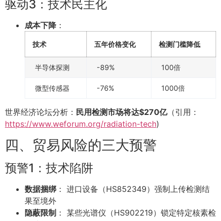
驱动3：技术民主化
成本下降
：
技术
五年价格变化
检测门槛降低
半导体探测
-89%
100倍
微型传感器
-76%
1000倍
世界经济论坛分析：
民用检测市场将达$270亿
（引用：
https://www.weforum.org/radiation-tech
)
四、贸易风险的三大预警
预警1：技术陷阱
数据捆绑
： 进口设备（HS852349）强制上传检测结
果至境外
隐蔽限制
： 某些光谱仪（HS902219）锁定特定核素检