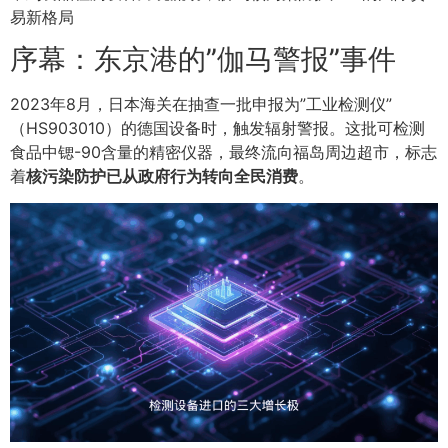
易新格局
序幕：东京港的”伽马警报”事件
2023年8月，日本海关在抽查一批申报为”工业检测仪”
（HS903010）的德国设备时，触发辐射警报。这批可检测
食品中锶-90含量的精密仪器，最终流向福岛周边超市，标志
着
核污染防护已从政府行为转向全民消费
。