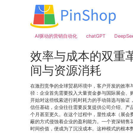
跳
到
内
容
AI驱动的营销自动化
chatGPT
DeepSe
效率与成本的双重
间与资源消耗
在激烈竞争的全球贸易环境中，客户开发的效率
径：企业首先需要投入大量资金参与国际展会、
开始对这些线索进行耗时耗力的手动筛选与验证，
信任基础，企业往往需要反复提供公司介绍、产
个月甚至更久。在这个过程中，显性成本（展会
蔽的方式侵蚀着企业的盈利能力。一个资深销售花
时间价值，便成为了沉没成本。这种模式的根本