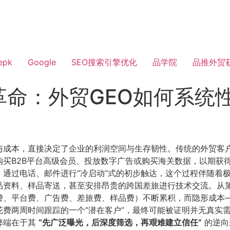
epk
Google
SEO搜索引擎优化
品学院
品推外贸
革命：外贸GEO如何系统
与成本，直接决定了企业的利润空间与生存韧性。传统的外贸客
购买B2B平台高级会员、投放数字广告或购买海关数据，以期获
通过电话、邮件进行“冷启动”式的初步触达，这个过程伴随着
品资料、样品寄送，甚至安排昂贵的跨国差旅进行技术交流。从
费、平台费、广告费、差旅费、样品费）不断累积，而隐形成本
费两周时间跟踪的一个“潜在客户”，最终可能被证明并无真实
弊端在于其
​“先广泛曝光，后深度筛选，再艰难建立信任”​
的逆向