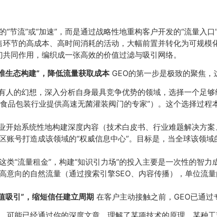
节流”或“加速”，而是通过战略性地重构客户开发的“流量入口”与
售环节的高成本、高时间消耗的活动，大幅前置并转化为可规模
们共同作用，编织成一张高效的价值过滤与吸引网络。
精准生态构建”，降低流量获取成本
GEO的第一步是极致的聚焦，
所有人的幻想，深入分析自身最具竞争优势的领域，选择一个足
“为食品包装行业提供高速无菌灌装阀门的专家”）。这个选择过
企业开始系统性地构建深度内容（技术白皮书、行业难题解决方
区账号打造成该领域的“权威信息中心”。目标是，当全球该领
费这类“流量租金”，构建“知识引力场”的投入主要是一次性的智
高意向的自然流量（通过搜索引擎SEO、内容传播），单位流
值吸引”，缩短信任建立周期
在客户主动接触之前，GEO已通过
前，可能已经通过你的深度文章，理解了某项技术的原理、某种