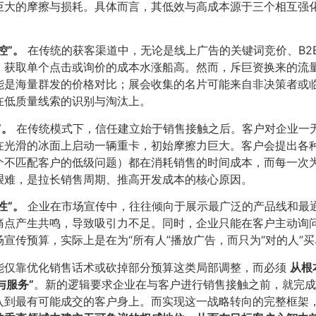
巨大的摩擦与损耗。具体而言，其低效与高成本源于三个相互强
”。​
在传统的获客渠道中，无论是线上广告的关键词竞价、B2
，获取单个点击或询价的成本水涨船高。然而，斥巨资换来的流
能是海量群发的价格对比；展会收集的名片可能来自非决策者或
在低质量线索的识别与淘汰上。
。​
在传统模式下，信任建立始于销售接触之后。客户对企业一
在光滑的冰面上启动一辆重卡，初始摩擦力巨大。客户会提出各
个不匹配客户的低级问题）都在消耗销售的时间成本，而每一次
艰难，是拉长销售周期、推高开发成本的核心原因。
”。​
企业在市场宣传中，往往倾向于展示最广泛的产品线和最
痛点产生共鸣，导致吸引力不足。同时，企业只能在客户主动询
宣传预算，实际上是在为“所有人”播放广告，而只为“对的人”
能仅靠优化销售话术或砍掉部分预算这类局部调整，而必须
从根
服务”​
​。新的逻辑要求企业在与客户进行销售接触之前，就完
入到最有可能成交的客户身上。而实现这一战略转向的完整框架