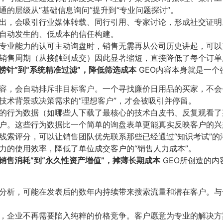
的层级从“基础信息询问”提升到“专业问题探讨”。
输出，会吸引行业媒体转载、同行引用、专家讨论，形成社交证
自动发生的、低成本的信任构建。
你专业能力的认可主动询盘时，销售无需再从公司历史讲起，可
销售周期（从接触到成交）因此显著缩短，直接降低了每个订单
捞针”到“系统精准过滤”，降低筛选成本
GEO内容本身就是一个
内容，会自动排斥非目标客户。一个寻找廉价日用品的买家，不
技术背景或决策需求的“理想客户”，才会被吸引并停留。
众的行为数据（如哪些人下载了最核心的技术白皮书、反复观看
户。这些行为数据比一个简单的询盘表单更能真实反映客户的兴
的线索评分，可以让销售团队优先联系那些已经通过“知识考试”
力的使用效率，降低了单位成交客户的“销售人力成本”。
销售消耗”到“永久性资产增值”，摊薄长期成本
GEO所创造的内
业分析，可能在发表后的数年内持续带来搜索流量和潜在客户。
家，企业不再需要陷入纯粹的价格竞争。客户愿意为专业的解决