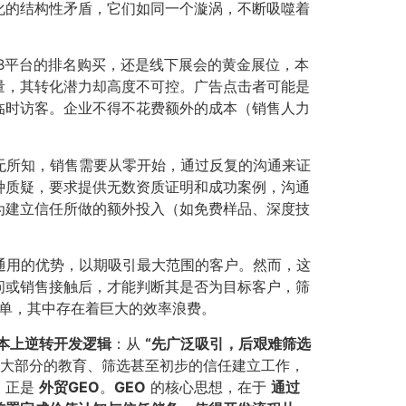
化的结构性矛盾，它们如同一个漩涡，不断吸噬着
B平台的排名购买，还是线下展会的黄金展位，本
量，其转化潜力却高度不可控。广告点击者可能是
临时访客。企业不得不花费额外的成本（销售人力
无所知，销售需要从零开始，通过反复的沟通来证
种质疑，要求提供无数资质证明和成功案例，沟通
为建立信任所做的额外投入（如免费样品、深度技
通用的优势，以期吸引最大范围的客户。然而，这
问或销售接触后，才能判断其是否为目标客户，筛
买单，其中存在着巨大的效率浪费。
本上逆转开发逻辑
​：从
​“先广泛吸引，后艰难筛选
成大部分的教育、筛选甚至初步的信任建立工作，
，正是
外贸GEO
​。​
GEO
的核心思想，在于
通过