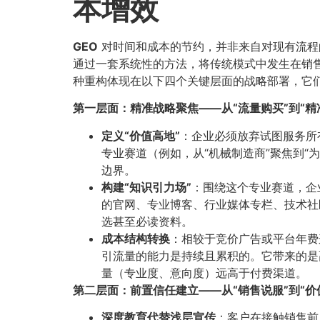
本增效
GEO
对时间和成本的节约，并非来自对现有流程的“
通过一套系统性的方法，将传统模式中发生在销
种重构体现在以下四个关键层面的战略部署，它
第一层面：精准战略聚焦——从“流量购买”到“
定义“价值高地”​
​：企业必须放弃试图服务
专业赛道（例如，从“机械制造商”聚焦到
边界。
构建“知识引力场”​
​：围绕这个专业赛道，
的官网、专业博客、行业媒体专栏、技术社
选甚至必读资料。
成本结构转换
​：相较于竞价广告或平台年
引流量的能力是持续且累积的。它带来的是
量（专业度、意向度）远高于付费渠道。
第二层面：前置信任建立——从“销售说服”到“价
深度教育代替浅层宣传
​：客户在接触销售