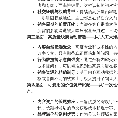
者和专家，而非推销员。这种认知将初次沟通
社交证明与权威背书
​：持续的高质量内容
一步巩固权威地位。这些都是在销售介入前
销售周期的前置压缩
​：当潜在客户带着对
所需的多轮沟通被大幅压缩甚至跳过，平均
第三层面：高质量线索自动筛选——从“人工大海
内容自然筛选受众
​：高度专业和技术性的
万字长文。只有那些真正面临相关问题、有
行为数据揭示意向强度
​：通过分析内容受
技术提问），可以精准识别出高意向潜在客
销售资源的精确制导
​：基于内容互动数据
格或意向不明的线索上，极大提升了销售人
第四层面：可复用的价值资产沉淀——从“一次性
产。
内容资产的长尾效应
​：一篇优质的深度行
长，长期摊薄后的单次获客成本趋近于零。
品牌溢价与谈判优势
​：作为公认的领域专