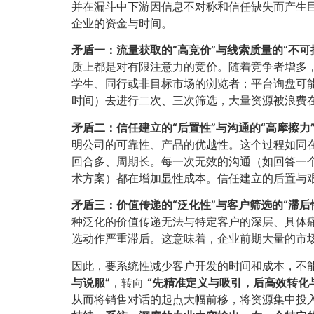
并在漏斗中下游因信息不对称和信任缺失而产生
企业的资金与时间。
矛盾一：流量获取的“高竞价”与线索质量的“不可控
质上都是对有限注意力的竞价。随着竞争者增多
学生、同行或非目标市场的浏览者；平台询盘可
时间）去进行二次、三次筛选，大量资源被浪费
矛盾二：信任建立的“后置性”与沟通的“高摩擦力”
明公司的可靠性、产品的优越性。这个过程如同
回合多、周期长。每一次无效的沟通（如回答一
术方案）都在增加显性成本。信任建立的后置与
矛盾三：价值传递的“泛化性”与客户筛选的“滞后性
种泛化的价值传递无法与特定客户的深层、具体
选动作严重滞后。这意味着，企业前期大量的市场
因此，要系统性减少客户开发的时间和成本，不
与说服”​
​，转向
​“先精准定义与吸引，后高效转化与
从而将销售对话的起点大幅前移，将资源集中投