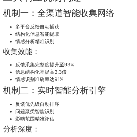
机制一：全渠道智能收集网络
多平台反馈自动捕获
结构化信息智能提取
情感分析精准识别
收集效能：
反馈采集完整度提升至93%
信息结构化率提高3.3倍
情感识别准确率达91%
机制二：实时智能分析引擎
反馈优先级自动排序
问题聚类智能识别
影响范围精准评估
分析深度：