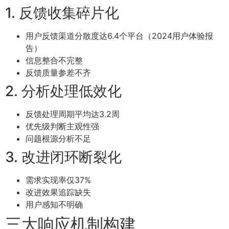
1. 反馈收集碎片化
用户反馈渠道分散度达6.4个平台（2024用户体验报
告）
信息整合不完整
反馈质量参差不齐
2. 分析处理低效化
反馈处理周期平均达3.2周
优先级判断主观性强
问题根源分析不足
3. 改进闭环断裂化
需求实现率仅37%
改进效果追踪缺失
用户感知不明确
三大响应机制构建