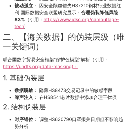
被动孤立
： 因安全顾虑错失HS7210钢材行业数据红
利 国际数据安全联盟研究显示：
合理伪装降低风险
83%
（引用：
https://www.idsc.org/camouflage-
tech
)
二、【海关数据】的伪装层级（唯
一关键词）
联合国数字贸易安全框架”保护色模型”解析（引用：
https://undts.org/data-masking)：
1. 基础伪装层
数据脱敏
： 隐藏HS8473交易记录中的敏感字段
噪声注入
： 在HS8541芯片数据中添加合理干扰项
2. 结构伪装层
时序错位
： 调整HS630790口罩报关日期但不影响趋
势分析