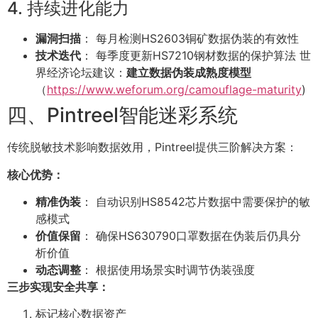
4. 持续进化能力
漏洞扫描
： 每月检测HS2603铜矿数据伪装的有效性
技术迭代
： 每季度更新HS7210钢材数据的保护算法 世
界经济论坛建议：
建立数据伪装成熟度模型
（
https://www.weforum.org/camouflage-maturity
)
四、Pintreel智能迷彩系统
传统脱敏技术影响数据效用，Pintreel提供三阶解决方案：
核心优势：
精准伪装
： 自动识别HS8542芯片数据中需要保护的敏
感模式
价值保留
： 确保HS630790口罩数据在伪装后仍具分
析价值
动态调整
： 根据使用场景实时调节伪装强度
三步实现安全共享：
标记核心数据资产