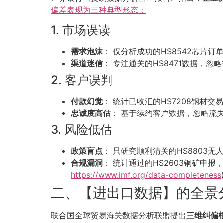
偏差表现为三种典型形态：
1. 市场误读
需求泡沫
： 仅分析成功的HS8542芯片
渠道迷信
： 专注通关的HS8471数据，忽
2. 客户误判
付款幻觉
： 统计已收汇的HS7208钢材交
忠诚度高估
： 基于续约客户数据，忽略流失
3. 风险低估
政策盲点
： 只研究顺利清关的HS8803
合规漏洞
： 统计通过的HS2603铜矿申
https://www.imf.org/data-completeness
二、【进出口数据】的全景
联合国全球贸易海关数据分析联盟提出
三维纠偏