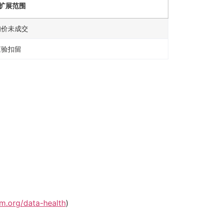
扩展范围
询价未成交
查验扣留
m.org/data-health
)