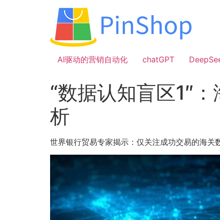
跳
到
内
容
AI驱动的营销自动化
chatGPT
DeepSe
“数据认知盲区1″
析
世界银行贸易专家揭示：仅关注成功交易的海关