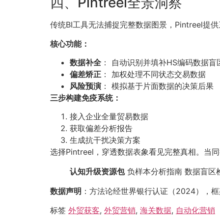
四、Pintreel全景洞察
传统BI工具无法捕捉完整数据图景，Pintreel
核心功能：
数据补全
： 自动识别并填补HS编码数据盲
偏差矫正
： 加权处理不同状态交易数据
风险预演
： 模拟基于片面数据的决策后果
三步构建免疫系统：
接入企业全量贸易数据
获取偏差分析报告
生成抗干扰决策方案
选择Pintreel，穿透数据表象看见完整真相
认知升级资源包
负样本分析指南 数据盲区
数据声明
：方法论经世界银行认证（2024），
标签
外贸获客
,
外贸营销
,
海关数据
,
自动化营销