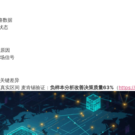
路数据
易状态
术原因
市场信号
的关键差异
的真实区间 麦肯锡验证：
负样本分析改善决策质量63%
（
https: