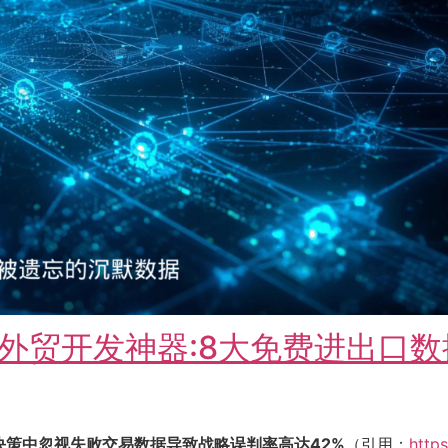
外贸开发神器:8大免费进出口数
决策中忽视失败交易数据导致战略误判率高达42%
（引用：
http