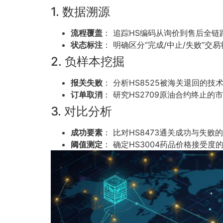
1. 数据溯源
流程覆盖
： 追踪HS编码从询价到售后全链
状态标注
： 明确区分”完成/中止/失败”交
2. 负样本挖掘
报关失败
： 分析HS8525被海关退回的技
订单取消
： 研究HS2709原油合约终止的
3. 对比分析
成功要素
： 比对HS8473通关成功与失败
阈值测定
： 确定HS3004药品价格接受度