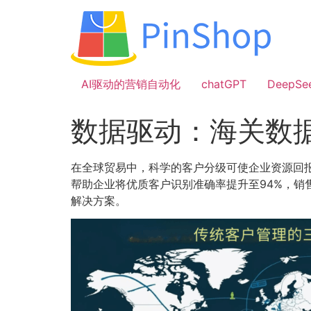
跳
到
内
容
AI驱动的营销自动化
chatGPT
DeepSe
数据驱动：海关数
在全球贸易中，科学的客户分级可使企业资源回报
帮助企业将优质客户识别准确率提升至94%，销
解决方案。