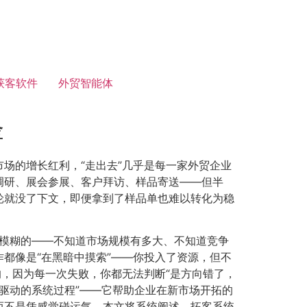
获客软件
外贸智能体
锋
场的增长红利，“走出去”几乎是每一家外贸企业
调研、展会参展、客户拜访、样品寄送——但半
轮就没了下文，即便拿到了样品单也难以转化为稳
是模糊的——不知道市场规模有多大、不知道竞争
都像是“在黑暗中摸索”——你投入了资源，但不
的，因为每一次失败，你都无法判断“是方向错了，
据驱动的系统过程”——它帮助企业在新市场开拓的
而不是凭感觉碰运气。本文将系统阐述，拓客系统