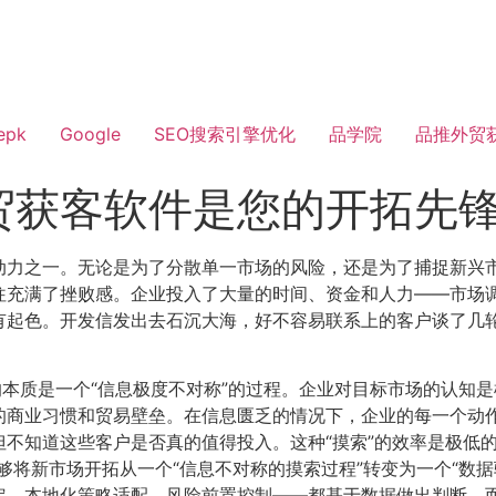
epk
Google
SEO搜索引擎优化
品学院
品推外贸
贸获客软件是您的开拓先
力之一。无论是为了分散单一市场的风险，还是为了捕捉新兴市
往充满了挫败感。企业投入了大量的时间、资金和人力——市场
有起色。开发信发出去石沉大海，好不容易联系上的客户谈了几
的本质是一个“信息极度不对称”的过程。企业对目标市场的认知
商业习惯和贸易壁垒。在信息匮乏的情况下，企业的每一个动作
不知道这些客户是否真的值得投入。这种“摸索”的效率是极低
够将新市场开拓从一个“信息不对称的摸索过程”转变为一个“数
定、本地化策略适配、风险前置控制——都基于数据做出判断，