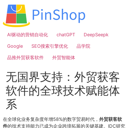
跳
到
内
容
AI驱动的营销自动化
chatGPT
DeepSeepk
Google
SEO搜索引擎优化
品学院
品推外贸获客软件
外贸智能体
无国界支持：外贸获客
软件的全球技术赋能体
系
在全球化业务复杂度年增58%的数字贸易时代，
外贸获客软
件
的技术支持能力已成为企业跨境拓展的关键基建。IDC研究