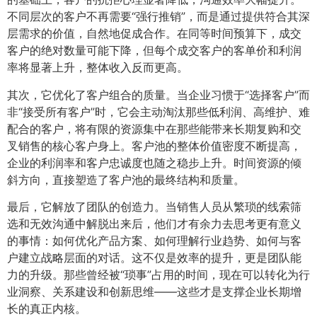
不同层次的客户不再需要“强行推销”，而是通过提供符合其深
层需求的价值，自然地促成合作。在同等时间预算下，成交
客户的绝对数量可能下降，但每个成交客户的客单价和利润
率将显著上升，整体收入反而更高。
其次，它优化了客户组合的质量。当企业习惯于“选择客户”而
非“接受所有客户”时，它会主动淘汰那些低利润、高维护、难
配合的客户，将有限的资源集中在那些能带来长期复购和交
叉销售的核心客户身上。客户池的整体价值密度不断提高，
企业的利润率和客户忠诚度也随之稳步上升。时间资源的倾
斜方向，直接塑造了客户池的最终结构和质量。
最后，它解放了团队的创造力。当销售人员从繁琐的线索筛
选和无效沟通中解脱出来后，他们才有余力去思考更有意义
的事情：如何优化产品方案、如何理解行业趋势、如何与客
户建立战略层面的对话。这不仅是效率的提升，更是团队能
力的升级。那些曾经被“琐事”占用的时间，现在可以转化为行
业洞察、关系建设和创新思维——这些才是支撑企业长期增
长的真正内核。