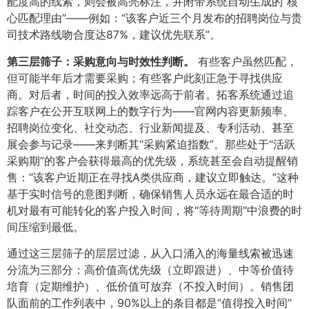
配度高的线索，则会被高亮标注，并附带系统自动生成的“核
心匹配理由”——例如：“该客户近三个月发布的招聘岗位与贵
司技术路线吻合度达87%，建议优先联系”。
第三层筛子：采购意向与时效性判断。​
有些客户虽然匹配，
但可能半年后才需要采购；有些客户此刻正急于寻找供应
商。对后者，时间的投入效率远高于前者。拓客系统通过追
踪客户在公开互联网上的数字行为——官网内容更新频率、
招聘岗位变化、社交动态、行业新闻提及、专利活动、甚至
展会参与记录——来判断其“采购紧迫指数”。那些处于“活跃
采购期”的客户会获得最高的优先级，系统甚至会自动提醒销
售：“该客户近期正在寻找A类供应商，建议立即触达。”这种
基于实时信号的意图判断，确保销售人员永远在最合适的时
机对最有可能转化的客户投入时间，将“等待周期”中浪费的时
间压缩到最低。
通过这三层筛子的层层过滤，从入口涌入的海量线索被迅速
分流为三部分：高价值高优先级（立即跟进）、中等价值待
培育（定期维护）、低价值可放弃（不投入时间）。销售团
队面前的工作列表中，90%以上的条目都是“值得投入时间”