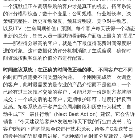
一个沉默但正在调研采购的客户才是真正的机会。拓客系统
的评分模型综合了数十个变量：公司规模、行业增长率、决
策链完整性、历史互动深度、预算透明度、竞争对手动态、
以及LTV（生命周期价值）预测。每个客户每天获得一个动态
更新的总分，销售人员一眼就能看到客户面板上最亮的“星星”
——那些得分最高的客户，就是当下最值得花费时间深度跟
进的对象。这种数据化的评分机制消除了主观偏误，确保时
间资源按照客观的价值分布进行配置。
时间建议系统：在正确的时间做正确的事。​
不同客户在不同
的时间节点需要不同类型的沟通。一个刚刚完成第一次询盘
的客户，此时最需要的是专业的产品介绍而不是催单；一个
已经有过三次技术交流的客户，可能只差一份定制方案就能
成交；一个成交后的老客户，定期维护即可，过度打扰反而
反感。拓客系统基于客户生命周期阶段和历史行为模式，自
动生成“下一最佳行动”（Next Best Action）建议。它会告诉
销售：“今天建议给客户A发送您昨天下载的行业白皮书，给
客户B预约下周的视频会议进行技术演示，给客户C发送节日
问候并询问近期项目进展。”这种精准的时间分配建议，使得