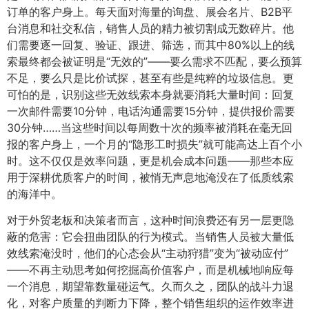
订单的客户身上。每天面对海量的询盘、展会名片、B2B平
台消息和社交私信，销售人员的精力被切割成无数碎片。他
们需要逐一回复、验证、跟进、筛选，而其中80%以上的线
索最终都会被证明是“无效的”——要么需求不匹配，要么预算
不足，要么只是比价试探，甚至有些是纯粹的垃圾信息。更
可怕的是，识别这些无效线索本身就要消耗大量时间：回复
一次邮件需要10分钟，电话沟通需要15分钟，提供报价需要
30分钟……当这些时间以每周数十次的频率被消耗在毫无回
报的客户身上，一个月的“隐形工时损失”就可能高达上百个小
时。这不仅仅是效率问题，更是机会成本问题——那些本应
用于深耕优质客户的时间，被悄无声息地淹没在了低质线索
的海洋中。
对于外贸老板和决策者而言，这种时间浪费还有另一层更隐
蔽的危害：它会扭曲团队的行为模式。当销售人员被大量低
效线索淹没时，他们的心态会从“主动狩猎”变为“被动应付”
——不再主动思考如何挖掘高价值客户，而是机械地响应每
一个消息，期望靠数量碰运气。久而久之，团队的战斗力退
化，对客户质量的判断力下降，整个销售组织的运作效率进