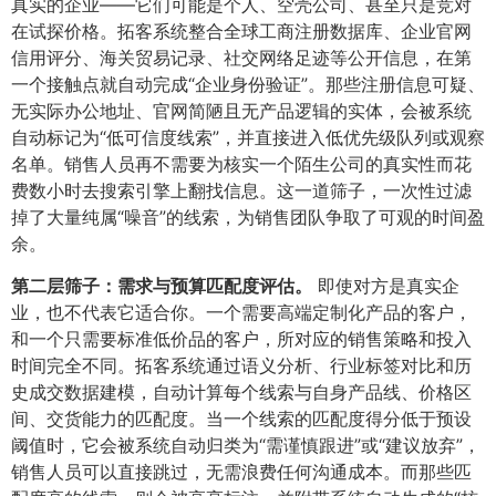
真实的企业——它们可能是个人、空壳公司、甚至只是竞对
在试探价格。拓客系统整合全球工商注册数据库、企业官网
信用评分、海关贸易记录、社交网络足迹等公开信息，在第
一个接触点就自动完成“企业身份验证”。那些注册信息可疑、
无实际办公地址、官网简陋且无产品逻辑的实体，会被系统
自动标记为“低可信度线索”，并直接进入低优先级队列或观察
名单。销售人员再不需要为核实一个陌生公司的真实性而花
费数小时去搜索引擎上翻找信息。这一道筛子，一次性过滤
掉了大量纯属“噪音”的线索，为销售团队争取了可观的时间盈
余。
第二层筛子：需求与预算匹配度评估。​
即使对方是真实企
业，也不代表它适合你。一个需要高端定制化产品的客户，
和一个只需要标准低价品的客户，所对应的销售策略和投入
时间完全不同。拓客系统通过语义分析、行业标签对比和历
史成交数据建模，自动计算每个线索与自身产品线、价格区
间、交货能力的匹配度。当一个线索的匹配度得分低于预设
阈值时，它会被系统自动归类为“需谨慎跟进”或“建议放弃”，
销售人员可以直接跳过，无需浪费任何沟通成本。而那些匹