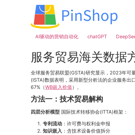
跳
到
内
容
AI驱动的营销自动化
chatGPT
DeepSe
服务贸易海关数据
全球服务贸易联盟(GSTA)研究显示，2023年
(ISTA)数据表明，采用新型分析法的企业服务出
67%（
WB嵌入价值
）。
方法一：技术贸易解构
四层分析模型
国际技术转移协会(ITTA)框架：
专利流动
：许可费与权利金申报
知识嵌入
：含技术设备价值拆分