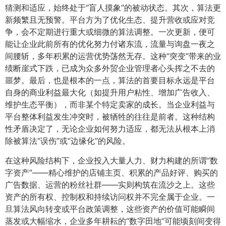
猜测和适应，始终处于“盲人摸象”的被动状态。其次，算法更
新频繁且无预警。平台方为了优化生态、提升营收或应对竞
争，会不定期进行重大或细微的算法调整。一次更新，便可
能让企业此前所有的优化努力付诸东流，流量与询盘一夜之
间腰斩，多年积累的运营优势荡然无存。这种“突变”带来的业
绩断崖式下跌，已成为众多外贸企业管理者心头挥之不去的
噩梦。最后，也是根本的一点，算法的首要目标永远是平台
自身的商业利益最大化（如提升用户粘性、增加广告收入、
维护生态平衡），而非某个特定卖家的成长。当企业利益与
平台整体利益发生冲突时，被牺牲的往往是前者。这种结构
性矛盾决定了，无论企业如何努力适应，都无法从根本上消
除被算法“误伤”或“边缘化”的风险。
在这种风险结构下，企业投入大量人力、财力构建的所谓“数
字资产”——精心维护的店铺主页、积累的产品好评、购买的
广告数据、运营的粉丝社群——实则构筑在流沙之上。这些
资产的所有权、控制权和持续访问权并不完全属于企业。一
旦算法风向转变或平台政策调整，这些资产的价值可能瞬间
蒸发或大幅缩水，企业多年耕耘的“数字田地”可能顷刻间变得