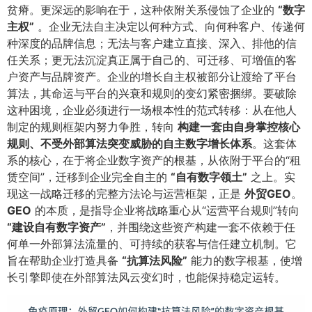
贫瘠。更深远的影响在于，这种依附关系侵蚀了企业的
​“数字
主权”​
。企业无法自主决定以何种方式、向何种客户、传递何
种深度的品牌信息；无法与客户建立直接、深入、排他的信
任关系；更无法沉淀真正属于自己的、可迁移、可增值的客
户资产与品牌资产。企业的增长自主权被部分让渡给了平台
算法，其命运与平台的兴衰和规则的变幻紧密捆绑。要破除
这种困境，企业必须进行一场根本性的范式转移：从在他人
制定的规则框架内努力争胜，转向
构建一套由自身掌控核心
规则、不受外部算法突变威胁的自主数字增长体系
​。这套体
系的核心，在于将企业数字资产的根基，从依附于平台的“租
赁空间”，迁移到企业完全自主的
​“自有数字领土”​
之上。实
现这一战略迁移的完整方法论与运营框架，正是
外贸GEO
​。​
GEO
的本质，是指导企业将战略重心从“运营平台规则”转向
“建设自有数字资产”​
​，并围绕这些资产构建一套不依赖于任
何单一外部算法流量的、可持续的获客与信任建立机制。它
旨在帮助企业打造具备
​“抗算法风险”​
能力的数字根基，使增
长引擎即使在外部算法风云变幻时，也能保持稳定运转。