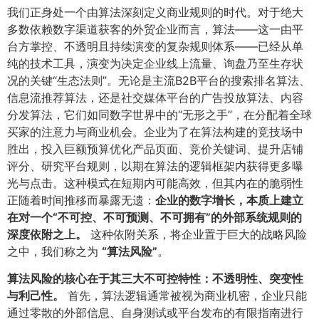
我们正身处一个由算法深刻定义商业规则的时代。对于绝大
多数依赖数字渠道获客的外贸企业而言，算法——这一由平
台方掌控、不透明且持续演变的复杂规则体系——已经从单
纯的技术工具，演变为决定企业线上流量、询盘乃至生存状
况的关键“生态法则”。无论是主流B2B平台的搜索排名算法、
信息流推荐算法，还是社交媒体平台的广告投放算法、内容
分发算法，它们如同数字世界中的“无形之手”，在分配着全球
买家的注意力与商业机会。企业为了在算法构建的竞技场中
胜出，投入巨额预算优化产品页面、竞价关键词、提升店铺
评分、研究平台规则，以期在算法的逻辑框架内获得更多曝
光与点击。这种模式在短期内可能高效，但其内在的脆弱性
正随着时间推移而暴露无遗：​
企业的数字增长，本质上建立
在对一个“不可控、不可预测、不可拥有”的外部系统规则的
深度依附之上。​
这种依附关系，将企业置于巨大的战略风险
之中，我们称之为
​“算法风险”​
​。
算法风险的核心在于其三大不可控特性：不透明性、突变性
与利己性。​
首先，算法逻辑通常被视为商业机密，企业只能
通过零散的外部信息、自身测试或平台发布的有限指南进行