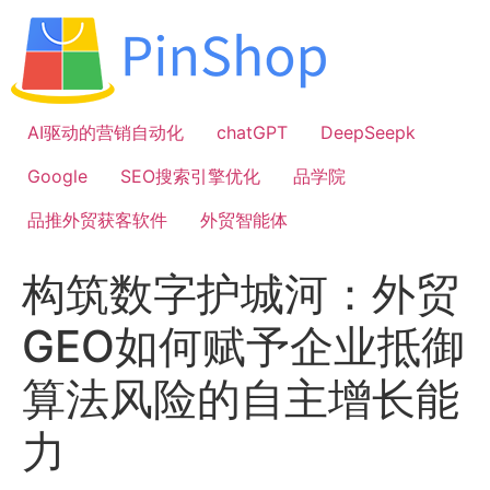
跳
到
内
容
AI驱动的营销自动化
chatGPT
DeepSeepk
Google
SEO搜索引擎优化
品学院
品推外贸获客软件
外贸智能体
构筑数字护城河：外贸
GEO如何赋予企业抵御
算法风险的自主增长能
力