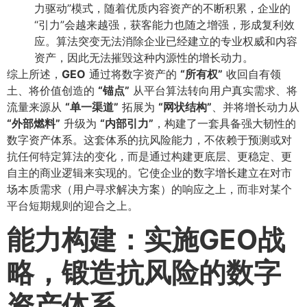
力驱动”模式，随着优质内容资产的不断积累，企业的
“引力”会越来越强，获客能力也随之增强，形成复利效
应。算法突变无法消除企业已经建立的专业权威和内容
资产，因此无法摧毁这种内源性的增长动力。
综上所述，​
GEO
通过将数字资产的
​“所有权”​
收回自有领
土、将价值创造的
​“锚点”​
从平台算法转向用户真实需求、将
流量来源从
​“单一渠道”​
拓展为
​“网状结构”​
​、并将增长动力从
​“外部燃料”​
升级为
​“内部引力”​
​，构建了一套具备强大韧性的
数字资产体系。这套体系的抗风险能力，不依赖于预测或对
抗任何特定算法的变化，而是通过构建更底层、更稳定、更
自主的商业逻辑来实现的。它使企业的数字增长建立在对市
场本质需求（用户寻求解决方案）的响应之上，而非对某个
平台短期规则的迎合之上。
能力构建：实施GEO战
略，锻造抗风险的数字
资产体系