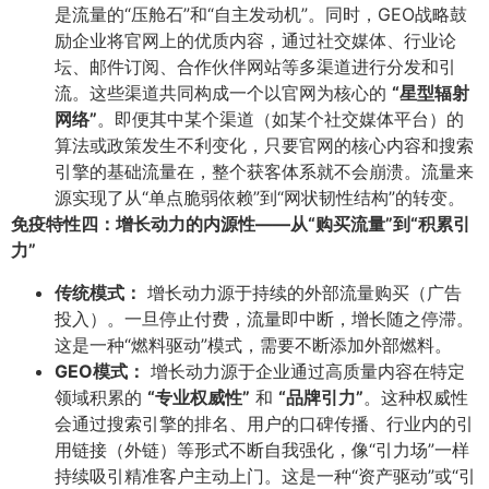
是流量的“压舱石”和“自主发动机”。同时，GEO战略鼓
励企业将官网上的优质内容，通过社交媒体、行业论
坛、邮件订阅、合作伙伴网站等多渠道进行分发和引
流。这些渠道共同构成一个以官网为核心的
​“星型辐射
网络”​
​。即便其中某个渠道（如某个社交媒体平台）的
算法或政策发生不利变化，只要官网的核心内容和搜索
引擎的基础流量在，整个获客体系就不会崩溃。流量来
源实现了从“单点脆弱依赖”到“网状韧性结构”的转变。
免疫特性四：增长动力的内源性——从“购买流量”到“积累引
力”​
传统模式：​
增长动力源于持续的外部流量购买（广告
投入）。一旦停止付费，流量即中断，增长随之停滞。
这是一种“燃料驱动”模式，需要不断添加外部燃料。
GEO模式：​
增长动力源于企业通过高质量内容在特定
领域积累的
​“专业权威性”​
和
​“品牌引力”​
​。这种权威性
会通过搜索引擎的排名、用户的口碑传播、行业内的引
用链接（外链）等形式不断自我强化，像“引力场”一样
持续吸引精准客户主动上门。这是一种“资产驱动”或“引