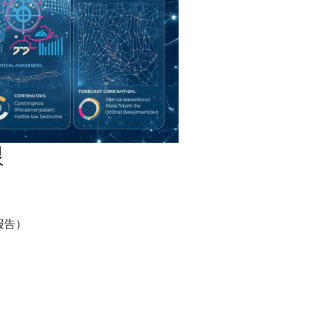
限
报告）