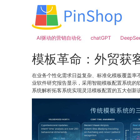
跳
到
内
容
AI驱动的营销自动化
chatGPT
DeepSe
模板革命：外贸获
在业务个性化需求日益复杂、标准化模板覆盖率不
业软件研究报告显示，采用智能模板配置系统的软
系统解析拓客系统实现灵活模板配置的五大创新