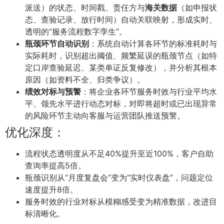
派送）的状态、时间戳、责任方与
海关数据
（如申报状
态、查验记录、放行时间）自动关联映射，形成实时、
透明的“服务流程数字孪生”。
瓶颈环节自动识别
：系统自动计算各环节的标准耗时与
实际耗时，识别超出阈值、频繁延误的瓶颈节点（如特
定口岸查验延迟、某类单证反复修改），并分析其根本
原因（如资料不全、归类争议）。
绩效对标与预警
：将企业各环节服务时效与行业平均水
平、领先水平进行动态对标，对即将超时或已出现异常
的风险环节主动向客服与运营团队推送预警。
优化深度：
流程状态透明度从不足40%提升至近100%，客户自助
查询率提高5倍。
瓶颈识别从“月度复盘会”变为“实时仪表盘”，问题定位
速度提升8倍。
服务时效的行业对标从模糊感受变为精准数据，改进目
标清晰化。