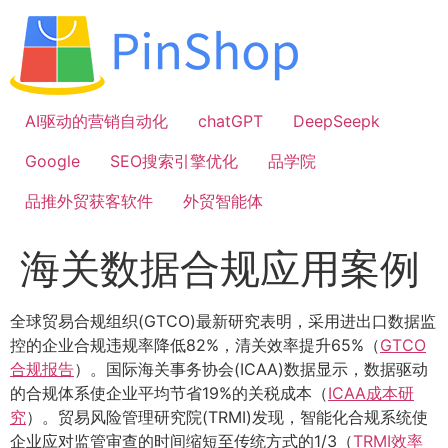
跳
到
内
容
AI驱动的营销自动化
chatGPT
DeepSeepk
Google
SEO搜索引擎优化
品学院
品推外贸获客软件
外贸智能体
海关数据合规应用案例
全球贸易合规组织(GTCO)最新研究表明，采用进出口数据监
控的企业合规违规率降低82%，清关效率提升65%（
GTCO
合规报告
）。国际海关事务协会(ICAA)数据显示，数据驱动
的合规体系使企业平均节省19%的关税成本（
ICAA成本研
究
）。贸易风险管理研究院(TRMI)发现，智能化合规系统使
企业应对监管审查的时间缩短至传统方式的1/3（
TRMI效率