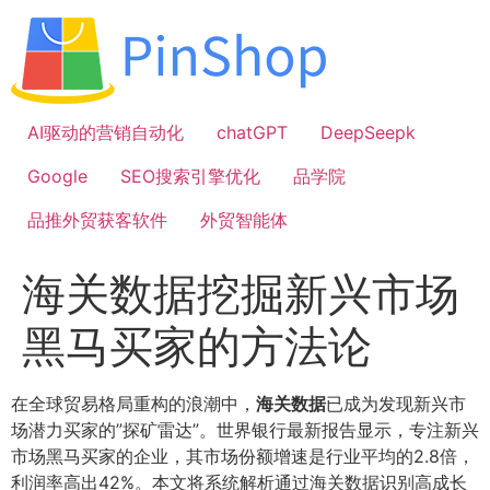
跳
到
内
容
AI驱动的营销自动化
chatGPT
DeepSeepk
Google
SEO搜索引擎优化
品学院
品推外贸获客软件
外贸智能体
海关数据挖掘新兴市场
黑马买家的方法论
在全球贸易格局重构的浪潮中，
海关数据
已成为发现新兴市
场潜力买家的”探矿雷达”。世界银行最新报告显示，专注新兴
市场黑马买家的企业，其市场份额增速是行业平均的2.8倍，
利润率高出42%。本文将系统解析通过海关数据识别高成长