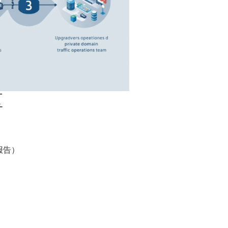
区
报告）