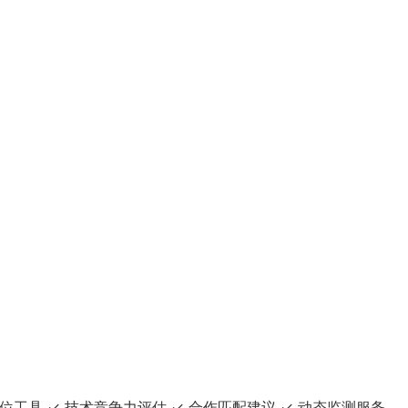
业链定位工具 ✓ 技术竞争力评估 ✓ 合作匹配建议 ✓ 动态监测服务