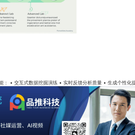
： • 交互式数据挖掘演练 • 实时反馈分析质量 • 生成个性化提升