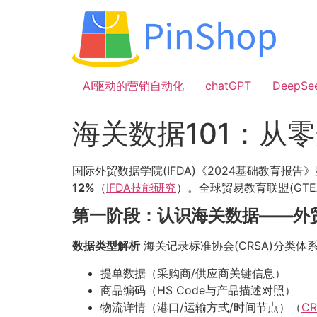
跳
到
内
容
AI驱动的营销自动化
chatGPT
DeepSe
海关数据101：从
国际外贸数据学院(IFDA)《2024基础教育报告
12%
（
IFDA技能研究
）。全球贸易教育联盟(GT
第一阶段：认识海关数据——外
数据类型解析
海关记录标准协会(CRSA)分类体
提单数据（采购商/供应商关键信息）
商品编码（HS Code与产品描述对照）
物流详情（港口/运输方式/时间节点）（
C