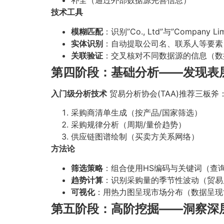
补全（通过外部数据源完善信息）
技术工具
模糊匹配
：识别”Co., Ltd”与”Compan
实体识别
：自动提取公司名、联系人等要素
关联验证
：交叉核对不同数据源的信息（数
第四阶段：基础分析——发现表
入门级分析技术
贸易分析协会(TAA)推荐三板斧
采购商清单生成（按产品/国家筛选）
采购规律分析（周期/量价趋势）
供应链图谱绘制（买卖方关系网络）
方法论
筛选策略
：组合使用HS编码与关键词（查
趋势计算
：识别采购量的季节性波动（贸易
可视化
：用热力图呈现市场分布（数据呈现
第五阶段：高阶挖掘——洞察深