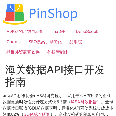
跳
到
内
容
AI驱动的营销自动化
chatGPT
DeepSeepk
Google
SEO搜索引擎优化
品学院
品推外贸获客软件
外贸智能体
海关数据API接口开发
指南
国际API标准协会(IASA)研究显示，采用专业API对接的企业
数据更新时效性比传统方式快5.3倍（
IASA时效报告
）。全球
数据接口联盟(GDIA)数据表明，标准化API可使系统集成成本
降低62%（
GDIA成本研究
）。企业架构研究院(EAI)证实，