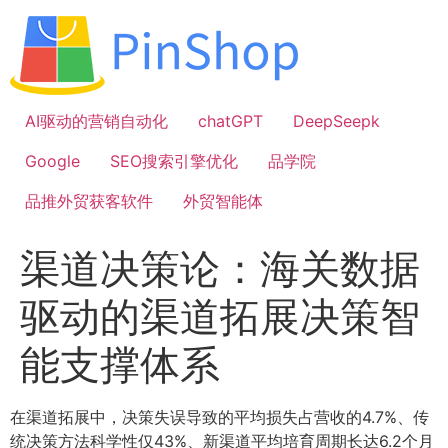
跳
到
内
容
AI驱动的营销自动化
chatGPT
DeepSeepk
Google
SEO搜索引擎优化
品学院
品推外贸获客软件
外贸智能体
渠道决策论：海关数据
驱动的渠道拓展决策智
能支撑体系
在渠道拓展中，决策失误导致的平均损失占营收的4.7%、传
统决策方法科学性仅43%、新渠道平均培育周期长达6.2个月