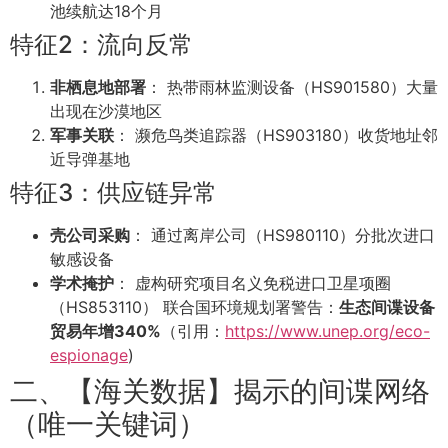
池续航达18个月
特征2：流向反常
非栖息地部署
： 热带雨林监测设备（HS901580）大量
出现在沙漠地区
军事关联
： 濒危鸟类追踪器（HS903180）收货地址邻
近导弹基地
特征3：供应链异常
壳公司采购
： 通过离岸公司（HS980110）分批次进口
敏感设备
学术掩护
： 虚构研究项目名义免税进口卫星项圈
（HS853110） 联合国环境规划署警告：
生态间谍设备
贸易年增340%
（引用：
https://www.unep.org/eco-
espionage
)
二、【海关数据】揭示的间谍网络
（唯一关键词）