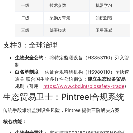
一级
技术参数
机器学习
二级
采购方背景
知识图谱
三级
部署模式
卫星遥感
支柱3：全球治理
生物安全公约
： 将特定监测设备（HS853110）列入管
制
白名单制度
： 认证合规科研机构（HS980110）享快速
通关 联合国生物多样性公约倡议：
建立生态设备贸易
规则
（引用：
https://www.cbd.int/biosafety-trade
)
生态贸易卫士：Pintreel合规系统
传统手段难辨监测设备风险，Pintreel提供三阶解决方案：
核心功能：
生物安全雷达
： 实时监控903180/852580等HS编码