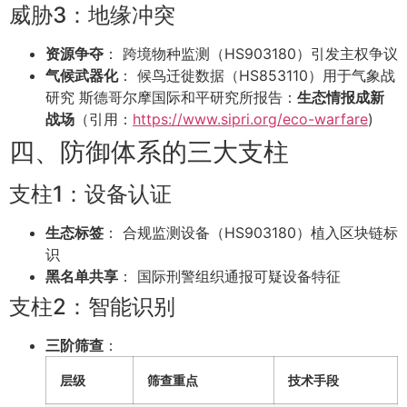
威胁3：地缘冲突
资源争夺
： 跨境物种监测（HS903180）引发主权争议
气候武器化
： 候鸟迁徙数据（HS853110）用于气象战
研究 斯德哥尔摩国际和平研究所报告：
生态情报成新
战场
（引用：
https://www.sipri.org/eco-warfare
)
四、防御体系的三大支柱
支柱1：设备认证
生态标签
： 合规监测设备（HS903180）植入区块链标
识
黑名单共享
： 国际刑警组织通报可疑设备特征
支柱2：智能识别
三阶筛查
：
层级
筛查重点
技术手段