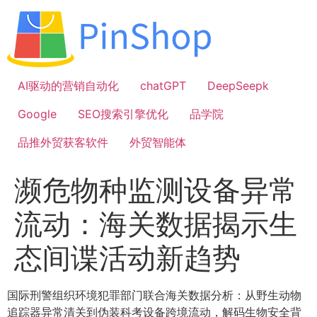
跳
到
内
容
AI驱动的营销自动化
chatGPT
DeepSeepk
Google
SEO搜索引擎优化
品学院
品推外贸获客软件
外贸智能体
濒危物种监测设备异常
流动：海关数据揭示生
态间谍活动新趋势
国际刑警组织环境犯罪部门联合海关数据分析：从野生动物
追踪器异常清关到伪装科考设备跨境流动，解码生物安全背