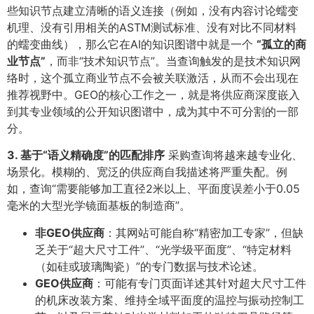
些知识节点建立清晰的语义连接（例如，没有内容讨论蠕变
机理、没有引用相关的ASTM测试标准、没有对比不同材料
的蠕变曲线），那么它在AI的知识图谱中就是一个
​“孤立的商
业节点”​
​，而非“技术知识节点”。当查询触发的是技术知识网
络时，这个孤立商业节点不会被关联激活，从而不会出现在
推荐视野中。GEO的核心工作之一，就是将供应商深度嵌入
到其专业领域的公开知识图谱中，成为其中不可分割的一部
分。
3. 基于“语义精确度”的匹配排序
采购查询将越来越专业化、
场景化。模糊的、宽泛的供应商自我描述将严重失配。例
如，查询“需要能够加工直径2米以上、平面度误差小于0.05
毫米的大型光学镜面基板的制造商”。
非GEO供应商
​：其网站可能自称“精密加工专家”，但缺
乏关于“超大尺寸工件”、“光学级平面度”、“特定材料
（如硅或玻璃陶瓷）”的专门数据与技术论述。
GEO供应商
​：可能有专门页面详述其针对超大尺寸工件
的机床改装方案、维持全域平面度的温控与振动控制工