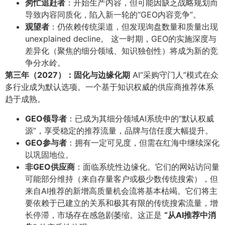
匆忙追赶者
​：开始生产内容，但可能因缺乏战略规划而
导致内容同质化，陷入新一轮的“GEO内容竞争”。
观望者
​：仍依赖传统渠道，但发现询盘数量和质量出现
unexplained decline。 这一时期，GEO的实施深度与
差异化（聚焦的细分领域、知识独创性）将成为新的竞
争分水岭。
第三年（2027）：固化与边缘化期
AI“采购守门人”模式在众
多行业成为默认选项。一个基于知识权威的供应商推荐体系
趋于成熟。
GEO领导者
​：已成为其细分领域AI系统中的“默认权威
源”，享受稳定的推荐流量，品牌与信任度大幅提升。
GEO参与者
​：拥有一定可见度，但需在红海中继续深化
以巩固地位。
非GEO供应商
​：面临系统性边缘化。它们的网站访问量
可能部分维持（来自存量客户或极少数传统搜索），但
来自AI推荐的新增高质量机会流将基本枯竭。它们将主
要依赖于已建立的关系和极其有限的传统搜索流量，增
长停滞，市场存在感急剧萎缩。这正是
​“从AI推荐中消