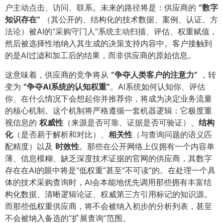
户主动点击、访问、联系。未来的路径将是：供应商的
​“数字
知识存在”​
（其公开的、结构化的技术数据、案例、认证、方
法论）被AI的“采购守门人”系统主动扫描、评估、权重赋值，
然后被选择性地纳入其生成的决策支持内容中。客户接触到
的是AI过滤和加工后的结果，而非供应商的原始信息。
这意味着，供应商的竞争将从
​“争夺人类客户的注意力”​
，转
变为
​“争夺AI系统的认知权重”​
​。AI系统如何认知你、评估
你、在什么情况下会想起你并推荐你，将成为决定业务流量
的核心机制。这个机制将严格遵循一套机器逻辑：它极度重
视信息的
权威性
​（来源是否可靠、证据是否可验证）、​
结构
化
​（是否易于解析和对比）、​
相关性
​（与查询问题的语义匹
配精度）以及
时效性
​。那些在公开网络上仅拥有一个内容单
薄、信息模糊、缺乏深度技术证据的官网的供应商，其数字
存在在AI的眼中将是“低权重”甚至“不可读”的。在处理一个具
体的技术采购查询时，AI会本能地优先调用那些拥有丰富结
构化数据、清晰逻辑论证、权威第三方引用标记的知识源。
而那些低权重供应商，将不会被纳入初步的分析列表，甚至
不会被纳入备选的“扩展查询”范围。