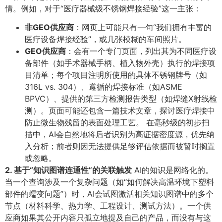
情。例如，对于“医疗器械级不锈钢焊接经验”这一主张：
非GEO供应商
​：网页上可能只有一句“我们拥有丰富的
医疗设备焊接经验”，或几张模糊的车间照片。
GEO供应商
​：会有一个专门页面，列出其为不同医疗设
备部件（如手术器械手柄、植入物外壳）执行的焊接项
目清单；每个项目注明所使用的具体不锈钢牌号（如
316L vs. 304）、遵循的焊接标准（如ASME
BPVC）、提供的第三方检测报告类型（如焊缝X射线检
测）。页面可能还包含一篇技术文章，探讨医疗焊接中
防止微生物残留的表面处理工艺。 在毫秒级的初步扫
描中，AI会自然地将后者识别为高证据密度源，优先纳
入分析；前者则因无法提供足够评估依据而被暂时搁置
或忽略。
2. 基于“知识图谱连通性”的关联触发
AI的知识是网络化的。
当一个查询涉及一个复杂问题（如“如何解决高温环境下塑料
部件的蠕变问题”）时，AI会试图激活相关知识图谱中的多个
节点（材料科学、热力学、工程设计、测试方法）。一个供
应商如果其公开内容只孤立地提及自己的产品，而没有与这