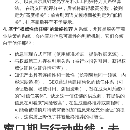
艺、以及展示其针对光学材料加工的独特刀具路径算
法。 在语义匹配评分中，后者将获得极高分数，被判
定为“高度相关”；前者则因语义模糊而被判定为“低相
关”，排序靠后甚至不予显示。
4. 基于“权威性信任链”的最终推荐
AI系统，尤其是服务于商
业决策的系统，会内置对信息可靠性的判断机制。它们会倾
向于信任那些：
信息呈现方式严谨（使用标准术语、提供数据来源）。
与权威第三方存在引用关系（被行业报告引用、获得权
威认证且认证详情可查）。
知识产出具有连续性和一致性（长期聚焦同一领域，内
容深度递增）。 GEO通过构建结构化的信任体系（可
验证数据、权威引用、逻辑透明），旨在成为AI系统中
的“可信任实体”。缺乏这一信任链的供应商，其提供的
信息在AI看来“风险较高”，在生成最终推荐或简报时，
可能会被谨慎对待或需要附加“信息未经充分验证”的提
示，这实质上降低了其被最终推荐的可能性。
窗口期与行动曲线：未