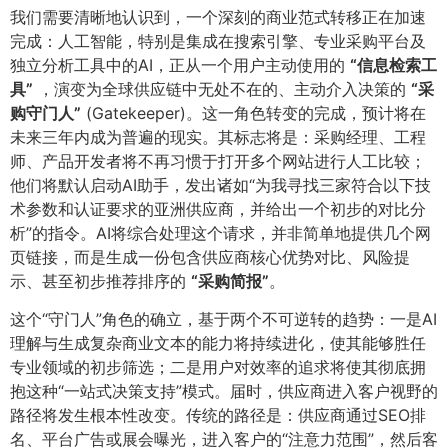
我们需要清晰地认识到，一个深刻的商业范式转移正在加速
完成：人工智能，特别是集成在搜索引擎、专业采购平台及
独立分析工具中的AI，正从一个用户主动使用的
​“信息检索工
具”​
，演变为全球供应链中无处不在的、主动介入决策的
​“采
购守门人”​
(Gatekeeper)。这一角色转变的完成，预计将在
未来三年内成为普遍的现实。其标志将是：采购经理、工程
师、产品开发者将不再习惯于打开多个网站进行人工比较；
他们将默认启动AI助手，发出诸如“为我寻找三家符合以下技
术参数和认证要求的亚洲供应商，并给出一个初步的对比分
析”的指令。AI将综合处理这个请求，并非简单地提供几个网
页链接，而是生成一份包含供应商核心优势对比、风险提
示、甚至初步推荐排序的
​“采购简报”​
​。
这个“守门人”角色的确立，基于两个不可逆转的趋势：一是AI
理解与生成复杂商业文本的能力将持续进化，使其能够胜任
专业领域的初步筛选；二是用户对效率的追求将使其彻底拥
抱这种“一站式决策支持”模式。届时，供应商进入客户视野的
路径将发生根本性改变。传统的路径是：供应商通过SEO排
名、平台广告或展会曝光，进入客户的“注意力范围”，然后客