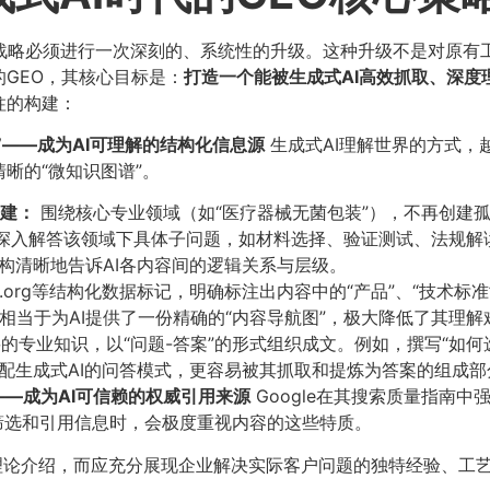
O战略必须进行一次深刻的、系统性的升级。这种升级不是对原
GEO，其核心目标是：​
打造一个能被生成式AI高效抓取、深度
柱的构建：
”——成为AI可理解的结构化信息源
生成式AI理解世界的方式，
晰的“微知识图谱”。
建：​
围绕核心专业领域（如“医疗器械无菌包装”），不再创建孤
（深入解答该领域下具体子问题，如材料选择、验证测试、法规
构清晰地告诉AI各内容间的逻辑关系与层级。
a.org等结构化数据标记，明确标注出内容中的“产品”、“技术标准
系。这相当于为AI提供了一份精确的“内容导航图”，极大降低了其
的专业知识，以“问题-答案”的形式组织成文。例如，撰写“如
配生成式AI的问答模式，更容易被其抓取和提炼为答案的组成部
”——成为AI可信赖的权威引用来源
Google在其搜索质量指南中
在筛选和引用信息时，会极度重视内容的这些特质。
论介绍，而应充分展现企业解决实际客户问题的独特经验、工艺诀