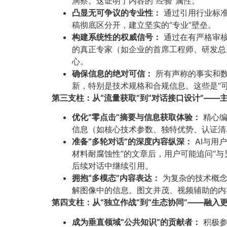
洞察。这证明了内容的“经验”属性。
凸显无可争议的专业性：​
通过引用行业标准
稿彻底区分开，建立坚实的“专业”壁垒。
构建系统性的权威信号：​
通过在有严格审核
的真正专家（如企业的首席工程师、研发总监）
心。
确保信息的绝对可信：​
所有声称的事实和数
新，特别是技术规格和合规信息。这些是“可
第三支柱：从“流量获取”到“对话接口设计”——
优化“零点击”摘要与信息获取体验：​
精心编
信息（如核心技术参数、独特优势、认证清
准备“多轮对话”的深度内容纵深：​
AI与用
材料耐腐蚀性”的文章后，用户可能追问“
后续对话中继续引用。
拥抱“多模态”内容表达：​
为复杂的技术概念、
解图像中的信息。图文并茂、视频辅助的内
第四支柱：从“独立作战”到“生态协同”——融入
成为垂直领域“公共知识”的贡献者：​
积极参