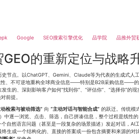
epk
Google
SEO搜索引擎优化
品学院
品推外贸
贸GEO的重新定位与战略
点。以ChatGPT、Gemini、Claude等为代表的生成式
统性、不可逆地重构全球商业信息——特别是B2B采购信息——
发生的、深刻影响客户如何“找到你”、“评估你”、“选择你”的
绝对前提。
“主动检索与被动筛选”​
向
​“主动对话与智能合成”​
的跃迁。传统模式
P）中逐一浏览、点击、筛选，自己拼凑信息，整个过程是线性
一个自然语言问题（甚至是一段复杂的场景描述）发起对话，AI
最终生成一个结构化的、直接的答案或一份包含摘要和来源的对比
判断者”​
的角色。