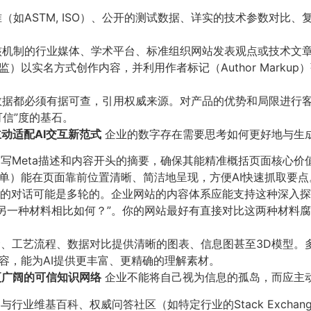
（如ASTM, ISO）、公开的测试数据、详实的技术参数对比
机制的行业媒体、学术平台、标准组织网站发表观点或技术文
以实名方式创作内容，并利用作者标记（Author Markup
据都必须有据可查，引用权威来源。对产品的优势和局限进行
信”度的基石。
主动适配AI交互新范式
企业的数字存在需要思考如何更好地与生成式
写Meta描述和内容开头的摘要，确保其能精准概括页面核心价
单）能在页面靠前位置清晰、简洁地呈现，方便AI快速抓取要点
户的对话可能是多轮的。企业网站的内容体系应能支持这种深入探
与另一种材料相比如何？”。你的网站最好有直接对比这两种材料腐
工艺流程、数据对比提供清晰的图表、信息图甚至3D模型。多模态大
容，能为AI提供更丰富、更精确的理解素材。
更广阔的可信知识网络
企业不能将自己视为信息的孤岛，而应主
与行业维基百科、权威问答社区（如特定行业的Stack Exch