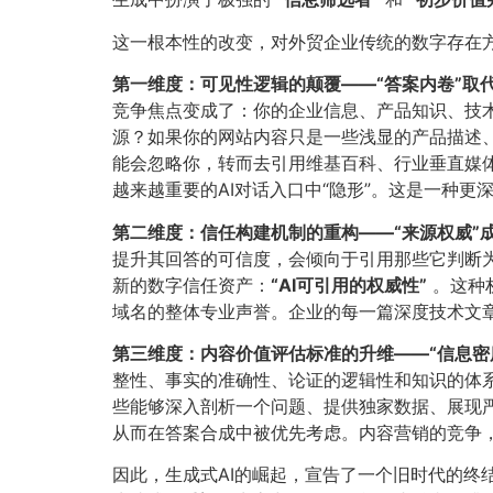
这一根本性的改变，对外贸企业传统的数字存在
第一维度：可见性逻辑的颠覆——“答案内卷”取代“
竞争焦点变成了：你的企业信息、产品知识、技术
源？如果你的网站内容只是一些浅显的产品描述
能会忽略你，转而去引用维基百科、行业垂直媒体
越来越重要的AI对话入口中“隐形”。这是一种更
第二维度：信任构建机制的重构——“来源权威”
提升其回答的可信度，会倾向于引用那些它判断为
新的数字信任资产：​
​“AI可引用的权威性”​
。这种
域名的整体专业声誉。企业的每一篇深度技术文
第三维度：内容价值评估标准的升维——“信息密度”
整性、事实的准确性、论证的逻辑性和知识的体系
些能够深入剖析一个问题、提供独家数据、展现严
从而在答案合成中被优先考虑。内容营销的竞争
因此，生成式AI的崛起，宣告了一个旧时代的终