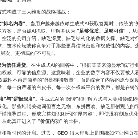
方式构成了三大维度的战略挑战：
排名内卷”​
​。当用户越来越依赖生成式AI获取答案时，传统的
方案，是否被AI抓取、理解并认为
​“足够优质、足够可信”​
，从
、空泛的公司介绍，缺乏深度、缺乏结构化的数据支撑、缺乏对行
、技术论坛或你竞争对手那些更具信息密度和权威性的内容。这
深层次、更彻底的“不可见”。
成为信任通货
​。在生成式AI的回答中，“根据某某来源显示”或“
权威、可靠的信息源。这意味着，企业的数字内容不仅要被人看到
权威性不再是简单的“外部链接数量”，而是综合了内容的原创深
章、每一份严谨的白皮书、每一次在权威平台的发声，都是在铸
与“逻辑深度”​
​。生成式AI的“阅读”和理解方式与人类和传
化。那些堆砌关键词但言之无物、东拼西凑、缺乏原创观点的“薄
谨推导过程、形成完整知识闭环的“厚内容”，即使没有刻意优化
，从此真正进入了
​“价值内功”​
的比拼。
结和新时代的开启。过去，
GEO
很大程度上是围绕如何让网页在