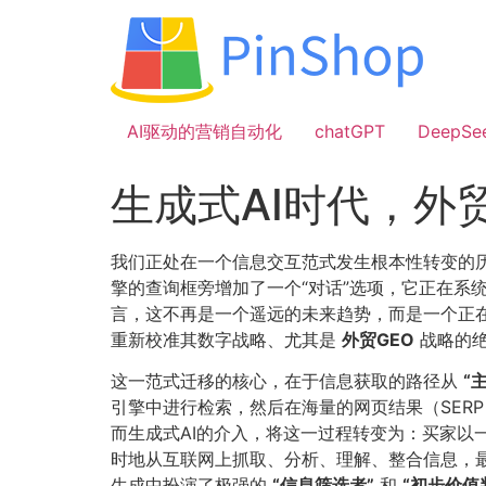
跳
到
内
容
AI驱动的营销自动化
chatGPT
DeepSe
生成式AI时代，外
我们正处在一个信息交互范式发生根本性转变的历史节
擎的查询框旁增加了一个“对话”选项，它正在系
言，这不再是一个遥远的未来趋势，而是一个正在
重新校准其数字战略、尤其是
外贸GEO
战略的
这一范式迁移的核心，在于信息获取的路径从
​
引擎中进行检索，然后在海量的网页结果（SER
而生成式AI的介入，将这一过程转变为：买家以
时地从互联网上抓取、分析、理解、整合信息，
生成中扮演了极强的
​“信息筛选者”​
和
​“初步价值