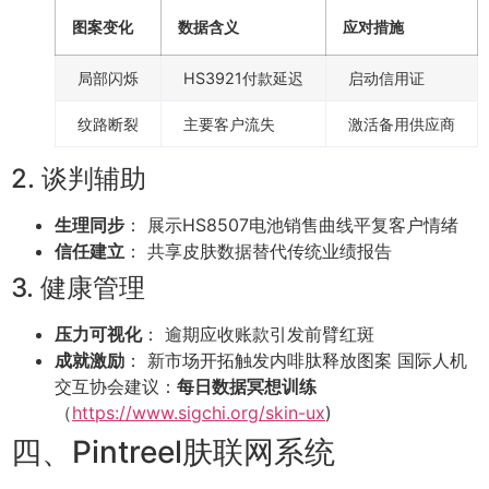
图案变化
数据含义
应对措施
局部闪烁
HS3921付款延迟
启动信用证
纹路断裂
主要客户流失
激活备用供应商
2. 谈判辅助
生理同步
： 展示HS8507电池销售曲线平复客户情绪
信任建立
： 共享皮肤数据替代传统业绩报告
3. 健康管理
压力可视化
： 逾期应收账款引发前臂红斑
成就激励
： 新市场开拓触发内啡肽释放图案 国际人机
交互协会建议：
每日数据冥想训练
（
https://www.sigchi.org/skin-ux
)
四、Pintreel肤联网系统