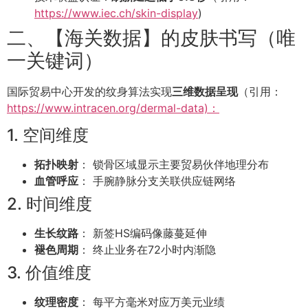
https://www.iec.ch/skin-display
)
二、【海关数据】的皮肤书写（唯
一关键词）
国际贸易中心开发的纹身算法实现
三维数据呈现
（引用：
https://www.intracen.org/dermal-data)：
1. 空间维度
拓扑映射
： 锁骨区域显示主要贸易伙伴地理分布
血管呼应
： 手腕静脉分支关联供应链网络
2. 时间维度
生长纹路
： 新签HS编码像藤蔓延伸
褪色周期
： 终止业务在72小时内渐隐
3. 价值维度
纹理密度
： 每平方毫米对应万美元业绩