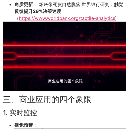
角质更新
： 坏账像死皮自然脱落 世界银行研究：
触觉
反馈提升29%决策速度
（
https://www.worldbank.org/tactile-analytics
)
三、商业应用的四个象限
1. 实时监控
视觉预警
：