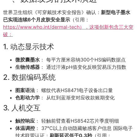
世界卫生组织《可穿戴技术安全报告》确认：
新型电子墨水
已实现连续6个月皮肤安全显示
（引用：
https://www.who.int/dermal-tech），这项创新包含三大突
破：
1. 动态显示技术
微胶囊墨水
： 每平方厘米容纳300个HS编码数据点
生物传感器
： 通过汗液pH值变化反映贸易压力指数
2. 数据编码系统
图案语法
： 螺纹代表HS8471电子设备出口量
色彩动力学
： 从红到蓝渐变对应收款账期变化
3. 人机交互
触控响应
： 轻触前臂查看HS8542芯片季度明细
体温调控
： 37℃以上自动隐藏敏感客户信息 国际电子
技术联盟认证：
刷新延迟低于0.3秒
（引用：