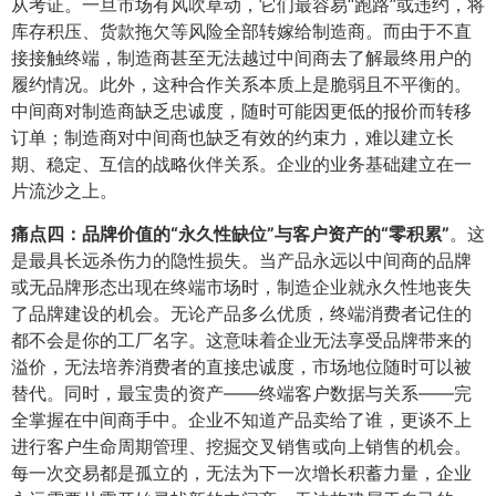
从考证。一旦市场有风吹草动，它们最容易“跑路”或违约，将
库存积压、货款拖欠等风险全部转嫁给制造商。而由于不直
接接触终端，制造商甚至无法越过中间商去了解最终用户的
履约情况。此外，这种合作关系本质上是脆弱且不平衡的。
中间商对制造商缺乏忠诚度，随时可能因更低的报价而转移
订单；制造商对中间商也缺乏有效的约束力，难以建立长
期、稳定、互信的战略伙伴关系。企业的业务基础建立在一
片流沙之上。
痛点四：品牌价值的“永久性缺位”与客户资产的“零积累”​
​。这
是最具长远杀伤力的隐性损失。当产品永远以中间商的品牌
或无品牌形态出现在终端市场时，制造企业就永久性地丧失
了品牌建设的机会。无论产品多么优质，终端消费者记住的
都不会是你的工厂名字。这意味着企业无法享受品牌带来的
溢价，无法培养消费者的直接忠诚度，市场地位随时可以被
替代。同时，最宝贵的资产——终端客户数据与关系——完
全掌握在中间商手中。企业不知道产品卖给了谁，更谈不上
进行客户生命周期管理、挖掘交叉销售或向上销售的机会。
每一次交易都是孤立的，无法为下一次增长积蓄力量，企业