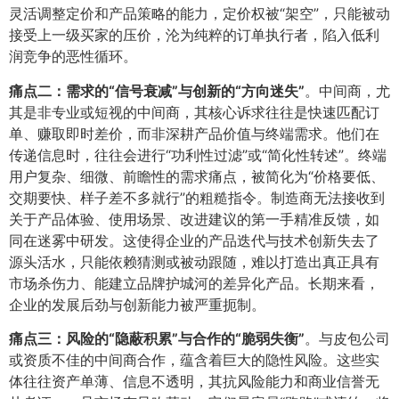
灵活调整定价和产品策略的能力，定价权被“架空”，只能被动
接受上一级买家的压价，沦为纯粹的订单执行者，陷入低利
润竞争的恶性循环。
痛点二：需求的“信号衰减”与创新的“方向迷失”​
​。中间商，尤
其是非专业或短视的中间商，其核心诉求往往是快速匹配订
单、赚取即时差价，而非深耕产品价值与终端需求。他们在
传递信息时，往往会进行“功利性过滤”或“简化性转述”。终端
用户复杂、细微、前瞻性的需求痛点，被简化为“价格要低、
交期要快、样子差不多就行”的粗糙指令。制造商无法接收到
关于产品体验、使用场景、改进建议的第一手精准反馈，如
同在迷雾中研发。这使得企业的产品迭代与技术创新失去了
源头活水，只能依赖猜测或被动跟随，难以打造出真正具有
市场杀伤力、能建立品牌护城河的差异化产品。长期来看，
企业的发展后劲与创新能力被严重扼制。
痛点三：风险的“隐蔽积累”与合作的“脆弱失衡”​
​。与皮包公司
或资质不佳的中间商合作，蕴含着巨大的隐性风险。这些实
体往往资产单薄、信息不透明，其抗风险能力和商业信誉无