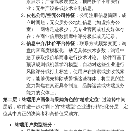
景展示；产品线极度宽泛，横跨多个不相关行
业；无生产设备或技术专利信息。
皮包公司/空壳公司特征
​：公司注册信息简陋，成
立时间短，无实质办公地址信息（如虚拟办公
室）；网络足迹极少，无专业官网或社交媒体存
在；在商业信用数据库中评分极低或无记录。
信息中介/比价平台特征
​：联系方式频繁变更；询
盘内容高度模板化、缺乏具体技术参数；沟通中
急于获取报价单而非进行技术讨论。 软件可基于
预设规则或机器学习模型，自动对这些企业进行
风险评分或打上标签，使用户在搜索或接收线索
时，能够优先排除或警惕这些群体，将宝贵的注
意力聚焦在真正具备制造、品牌运营或终端服务
能力的实体上。
第二层：终端用户画像与采购角色的“精准定位”​
过滤掉中间
层后，软件进一步对剩下的“终端型”企业进行精细化分层，定
位其中真正的决策者和高价值采购方。
终端用户类型细分
​：