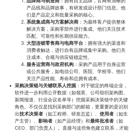
品牌商与制造商
​：拥有自主品牌，官网有清晰的
产品线和品牌故事，有研发或设计部门信息。他
们是产品定义和批量采购的核心。
系统集成商与方案解决商
​：为最终客户提供整体
解决方案，采购零部件进行集成。他们关注技术
匹配、可靠性和长期供应能力。
大型连锁零售商与电商平台
​：拥有强大的渠道和
消费者触达，进行自有品牌或集中采购。他们关
注成本、合规与供应链稳定性。
服务运营商与政府机构
​：采购产品用于自身运营
或公共服务，如电信公司、医院、学校等。他们
关注产品性能、寿命和总拥有成本。
采购决策链与关键联系人挖掘
​：对于锁定的终端企业，
软件进一步利用公开数据（如领英、公司组织架构图、
新闻报道、行业会议名单等）挖掘采购决策链中的关键
角色。不仅仅是找到采购部门的邮箱，更重要的是识别
出
技术决策者
​（如工程师、研发总监）、​
使用者
​（如生
产主管）、​
影响者
​（如产品经理）和
最终批准者
​（如
CEO、部门负责人）。直接与这些角色建立联系，才能