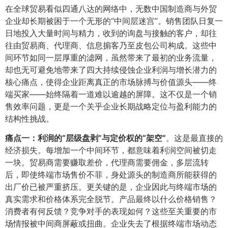
在全球贸易看似四通八达的网络中，无数中国制造商与外贸
企业却长期被困于一个无形的“中间层迷宫”。销售团队日复一
日地投入大量时间与精力，收到的询盘与接触的客户，却往
往由贸易商、代理商、信息掮客乃至皮包公司构成。这些中
间环节如同一层厚重的滤网，虽然带来了最初的业务流量，
却也无可避免地带来了四大持续侵蚀企业利润与增长潜力的
核心痛点，使得企业距离真正的市场脉搏与价值源头——终
端买家——始终隔着一道难以逾越的屏障。这不仅是一个销
售效率问题，更是一个关乎企业长期战略定位与盈利能力的
结构性挑战。
痛点一：利润的“层级盘剥”与定价权的“架空”​
​。这是最直接的
经济损失。每增加一个中间环节，都意味着利润空间被切走
一块。贸易商需要赚取差价，代理商需要佣金，多层流转
后，即使终端市场售价不菲，身处源头的制造商所能获得的
出厂价已被严重挤压。更关键的是，企业因此与终端市场的
真实需求和价格体系完全脱节。产品最终以什么价格销售？
消费者有何反馈？竞争对手的表现如何？这些至关重要的市
场情报被中间商屏蔽或扭曲。企业失去了根据终端市场动态