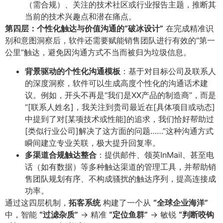
（需合规）、关注的技术社区或行业报告主题，推断其
当前的技术兴趣点和潜在痛点。
第四层：个性化触达与价值沟通的“破冰设计”​
在完成精准识
别和意图洞察后，软件还需要赋能销售团队进行有效的“第一
公里”触达，避免因沟通方式不当而被归为垃圾信息。
背景驱动的个性化沟通模板
​：基于对目标公司及联系人
的深度洞察，软件可以生成高度个性化的沟通话术建
议。例如，开头不再是“我们是XX产品的制造商”，而是
“[联系人姓名]，我关注到贵司最近在[具体项目或动态]
中提到了对[某项技术或性能]的追求，我们恰好帮助过
[类似行业公司]解决了这方面的问题……”这种沟通方式
瞬间建立专业关联，极大提升回复率。
多渠道合规触达整合
​：提供邮件、领英InMail、甚至电
话（如有数据）等多种触达渠道的管理工具，并帮助销
售团队规划有序、不构成骚扰的触达序列，提高连接成
功率。
通过这四层机制，​
拓客系统
构建了一个从
​“全球企业海洋”​
中，智能
​“过滤杂质”​
-> 精准
​“定位鱼群”​
-> 敏锐
​“判断咬钩