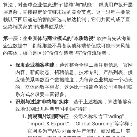
算法，对全球企业信息进行“提纯”与“赋能”，帮助用户拨开层
层遮蔽，直接锁定价值链末端的黄金节点。这一过程主要依
赖以下四层递进的智能筛选与触达机制，它们共同构成了直
达终端买家的“精准导航系统”。
第一层：企业实体与商业模式的“本质透视”​
软件首先从海量
企业数据中，剔除那些不具备实质终端价值或可能带来风险
的实体，核心是区分“价值创造者”与“价值流转者”。
深度企业档案构建
​：通过整合全球工商注册信息、官网
内容、新闻动态、招聘信息、技术专利、产品列表、供
应链关系等数百个数据维度，为每家企业构建一个动态
的、立体的数字档案。这远比一份简单的公司名称和联
系方式名录要丰富得多。
识别与过滤“非终端”实体
​：基于上述档案，算法能够有
效地识别出几种典型“中间层”特征：
贸易商/代理商特征
​：公司名称常含“Trading”、
“Import & Export”、“Global Sourcing”等字样；
官网多为产品罗列而无生产流程、研发或工厂实