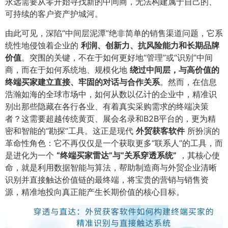
永远需要从零开始寻找新的中间商，无法构建属于自己的、
可持续的客户资产护城河。
由此可见，深陷“中间层泥潭”绝非简单的销售渠道问题，它系
统性地侵蚀着企业的
利润、创新力、抗风险能力和长期品牌
价值
​。突围的关键，不在于如何更好地“管理”或“识别”中间
商，而在于如何系统地、规模化地
绕过中间层，与高价值的
终端买家建立直接、牢固的对话与合作关系
​。然而，在信息
浩瀚如海的全球市场中，如何从数以亿计的企业中，精准识
别出那些隐藏在各行各业、有着真实采购需求的终端决策
者？这需要超越传统黄页、展会名录和B2B平台的，更为精
密和智能的“勘探”工具。这正是现代
外贸获客软件
所扮演的
革命性角色：它不再仅仅是一个获取更多“联系人”的工具，而
是进化为一个
​“终端买家雷达”与“关系穿透系统”​
，其核心使
命，就是利用数据智能与算法，帮助制造商与外贸企业清晰
识别并直接触达价值链的最终端，将宝贵的营销与销售资
源，精准地投向真正能产生长期价值的核心目标。