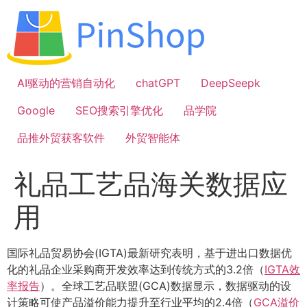
跳
到
内
容
AI驱动的营销自动化
chatGPT
DeepSeepk
Google
SEO搜索引擎优化
品学院
品推外贸获客软件
外贸智能体
礼品工艺品海关数据应
用
国际礼品贸易协会(IGTA)最新研究表明，基于进出口数据优
化的礼品企业采购商开发效率达到传统方式的3.2倍（
IGTA效
率报告
）。全球工艺品联盟(GCA)数据显示，数据驱动的设
计策略可使产品溢价能力提升至行业平均的2.4倍（
GCA溢价