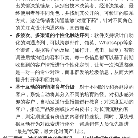
出关键决策链条，识别出技术决策者、经济决策者、最
终使用者等不同角色，并找到其公开的、可验证的联系
方式。这使得销售沟通能够“对症下药”，针对不同角色
的关注点设计沟通内容，直击痛点。
多波次、多渠道的个性化触达序列
​：软件支持设计自动
化的沟通序列，可以跨越邮件、领英、WhatsApp等多
个渠道，根据客户的反应（如打开、点击、回复）智能
调整后续沟通内容和节奏。每一条信息都可以基于前期
收集到的客户情报进行个性化定制，让每一次沟通都像
是一对一的专业对话，而非群发的垃圾信息，从而大幅
提升打开率和回复率。
基于互动的智能培育与分级
​：对于不同阶段和兴趣度的
客户，系统自动将其分入不同的培育路径。对初步感兴
趣的客户，自动发送行业报告进行教育；对深度互动的
客户，推送产品案例或技术白皮书；对长期沉默的客
户，则定期发送有价值的内容保持连接。同时，系统根
据互动行为对线索进行评分，帮助销售人员优先跟进
“最热”线索，最大化时间产出比。