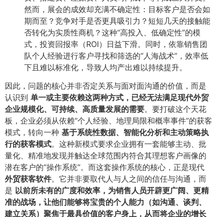
然而，展会的成效却充满不确定性：目标客户是否会如
期而至？竞争对手是否更具吸引力？短短几天的接触能
否转化为实质性商机？这种“高投入、低确定性”的模
式，投资回报率（ROI）日益下滑。同时，依靠销售团
队个人经验进行客户寻找和筛选的“人海战术”，效率低
下且难以标准化，导致人均产出难以持续提升。
因此，问题的核心并非否定关系与面对面沟通的价值，而是
认识到
单一或主要依赖这两种方式，已经无法满足现代外贸
企业规模化、可持续、高质量发展的需要
​。要打破这个天花
板，企业必须从依赖“个人经验、地理局限和概率事件”的获客
模式，转向一种
基于系统性数据、智能化分析和主动策略执
行的获客模式
​。这种新模式要求企业拥有一套能够主动、批
量化、精准地发现并触达全球范围内符合其理想客户画像的
潜在客户的“操作系统”。而这套操作系统的核心，正是现代
外贸获客软件
​。它并非要取代人与人之间的信任与沟通，而
是
以前所未有的广度和效率，为销售人员开辟更广阔、更精
准的战场，让他们能够将宝贵的个人能力（如沟通、谈判、
建立关系）聚焦于最具价值的客户身上，从而将企业的增长