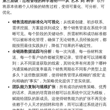
第三层级：过程管理的科学透明——从“艺术”到“科学”​
软件
将原本依赖个人经验的销售过程，变得可量化、可分析、可
优化。
销售流程的标准化与可视化
​：从线索创建、初步联系、
需求挖掘、方案提供到成交，整个销售管道在系统中清
晰可见。每个阶段的关键动作、所需材料和成功标准都
可以被标准化管理，确保了无论销售人员经验如何，都
能按照最佳实践执行，降低了结果的不确定性。
全链路数据追踪与分析
​：每一次沟通、每一份材料发
送、每一个客户动作都被完整记录。管理者可以清晰看
到：从不同渠道获取的线索，其转化率有何差异？哪种
沟通策略的回复率最高？销售周期在不同客户类型上是
多久？这些数据洞察，使得销售管理从模糊的“感觉”走
向精确的“事实”，为策略优化提供了坚实依据。
团队能力复制与规模扩张
​：所有成功的销售策略、优秀
的话术、高效的培育路径都可以在系统中沉淀为模板，
赋能给团队的新成员。这使得销售能力的扩张不再完全
依赖于个人天才的招聘和培养，而可以通过系统进行高