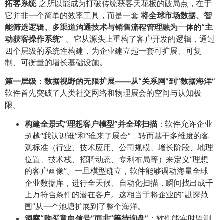
拓客系统
之所以能成为打破传统获客天花板的破局点，在于
它并非一个简单的效率工具，而是一套
将全球市场数据、智
能筛选逻辑、多渠道沟通技术与销售流程管理融为一体的“主
动获客操作系统”​
。它从源头上重构了客户开发的逻辑，通过
四个层级的系统性构建，为企业建立起一套可扩展、可复
制、可衡量的增长基础设施。
第一层级：数据视野的无限扩展——从“关系网”到“数据海洋”​
软件首先突破了人类社交网络和物理展会的空间与认知极
限。
构建全景式“理想客户模型”并全球扫描
​：软件允许企业
超越“我认识谁”和“谁来了展会”，转而基于多维度的客
观标准（行业、技术应用、公司规模、增长阶段、地理
位置、技术栈、招聘动态、专利布局等）来定义“理想
的客户画像”。一旦模型确立，软件能够调动海量全球
企业数据库，进行全天候、自动化扫描，瞬间找出成千
上万符合条件的潜在客户。这相当于将企业的“勘探范
围”从一个池塘扩展到了整个海洋。
洞察“购买意向信号”而非“等待询盘”​
​：软件能实时监测