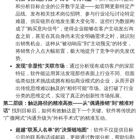
和分析目标企业的公开数字足迹——如官网更新特定产
品线、发布相关技术岗位招聘、参与行业论坛讨论特定
难题、供应链所在地发生重大变化等。这些行为数据构
成了“购买意向信号”，使得企业能够在客户主动发出询
盘之前，甚至在其自身尚未完全明确需求之时，就识别
出销售机会。这种从“被动响应”到“主动预见”的转变，
将销售介入点大幅前置，极大地提升了竞争中的先发优
势。
发现“非显性”关联市场
​：通过分析现有成功客户的深层
特征，软件能运用算法发现那些表面上行业不同、但面
临类似技术挑战或拥有相似商业模式的企业，从而开辟
出传统思维难以触及的“相邻可能”市场。这打破了行业
分类的思维定式，实现了真正的创新性市场拓展。
第二层级：触达路径的精准高效——从“偶遇推销”到“精准对
话”​
找到目标后，如何有效触达是下一个关键。软件将传统的
“广撒网式”沟通升级为“外科手术式”的精准互动。
超越“联系人名单”的“决策链地图”​
​：软件不仅提供目标
公司的联系电话或邮箱，更能通过数据分析，帮助勾勒