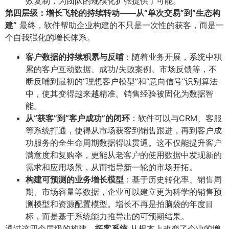
效复制，为团队的规模化扩张提供了可能。
第四层级：增长飞轮的持续转动——从“单次交易”到“生态构
建”​
最终，软件帮助企业构建的不只是一次性的获客，而是一
个自我强化的增长体系。
客户数据的持续积累与反哺
​：随着业务开展，系统中积
累的客户互动数据、成功/失败案例、市场反馈等，不
断反哺到最初的“理想客户模型”和“意向信号”识别算法
中，使其变得越来越精准。销售经验被固化为数据智
能。
从“获客”到“客户成功”的闭环
​：软件可以与CRM、客服
等系统打通，使得从市场获客到销售跟进，再到客户成
功服务的全生命周期数据得以贯通。这不仅能提升客户
满意度和复购率，更能从老客户的使用数据中发现新的
需求和应用场景，从而指导新一轮的市场开拓。
构建可预测的业务增长模型
​：基于历史转化率、销售周
期、市场容量等数据，企业可以建立更为科学的销售预
测模型和资源配置模型。增长不再是拍脑袋的年度目
标，而是基于系统能力推导出的可预期结果。
通过这四个层级的构建，​
拓客系统
从根本上改变了企业的增