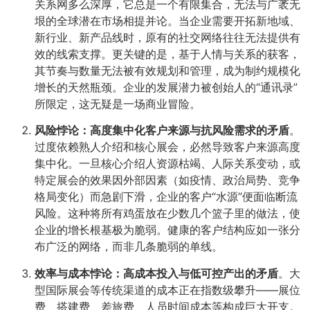
关系网多么深厚，它总是一个有限集合，无法与广袤无
垠的全球潜在市场相提并论。当企业需要开拓新地域、
新行业、新产品线时，原有的社交网络往往无法提供有
效的线索支撑。更关键的是，基于人情与关系的获客，
其节奏与数量无法被有效规划和管理，成为制约规模化
增长的天然瓶颈。企业的发展潜力被创始人的“通讯录”
所限定，这无疑是一场商业冒险。
风险悖论：高度集中化客户来源与抗风险需求的矛盾
​。
过度依赖熟人介绍和核心展会，必然导致客户来源高度
集中化。一旦核心介绍人资源枯竭、人际关系变动，或
特定展会的效果因外部因素（如疫情、政治局势、竞争
格局变化）而急剧下滑，企业的客户“水源”便面临断流
风险。这种将所有鸡蛋放在少数几个篮子里的做法，使
企业的增长根基极为脆弱。健康的客户结构应如一张分
布广泛的网络，而非几条脆弱的单线。
效率与成本悖论：高成本投入与低可控产出的矛盾
​。大
型国际展会等传统渠道的成本正在指数级攀升——展位
费、搭建费、差旅费、人员时间成本等构成巨大开支。