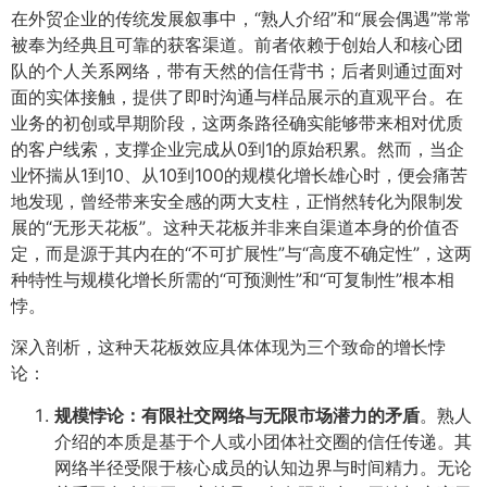
在外贸企业的传统发展叙事中，“熟人介绍”和“展会偶遇”常常
被奉为经典且可靠的获客渠道。前者依赖于创始人和核心团
队的个人关系网络，带有天然的信任背书；后者则通过面对
面的实体接触，提供了即时沟通与样品展示的直观平台。在
业务的初创或早期阶段，这两条路径确实能够带来相对优质
的客户线索，支撑企业完成从0到1的原始积累。然而，当企
业怀揣从1到10、从10到100的规模化增长雄心时，便会痛苦
地发现，曾经带来安全感的两大支柱，正悄然转化为限制发
展的“无形天花板”。这种天花板并非来自渠道本身的价值否
定，而是源于其内在的“不可扩展性”与“高度不确定性”，这两
种特性与规模化增长所需的“可预测性”和“可复制性”根本相
悖。
深入剖析，这种天花板效应具体体现为三个致命的增长悖
论：
规模悖论：有限社交网络与无限市场潜力的矛盾
​。熟人
介绍的本质是基于个人或小团体社交圈的信任传递。其
网络半径受限于核心成员的认知边界与时间精力。无论