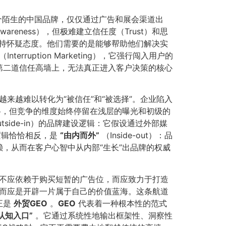
个陌生的中国品牌，仅仅通过广告和展会渠道出
reness），但极难建立信任度（Trust）和思
本能地持怀疑态度。他们需要的是能够帮助他们解决实
Interruption Marketing），它强行闯入用户的
第二道信任高墙上，无法真正进入客户决策的核心
来越难以转化为“被信任”和“被选择”。企业陷入
格，但竞争的维度始终停留在浅层的曝光和初级的
utside-in）的品牌建设逻辑：它假设通过外部媒
逻辑恰恰相反，是
​“由内而外”​
（Inside-out）：品
，从而在客户心智中从内部“生长”出品牌的权威
不应依赖于购买短暂的广告位，而应致力于打造
而应是开辟一片属于自己的价值蓝海。这条航道
正是
外贸GEO
。​
GEO
代表着一种根本性的范式
“认知入口”​
。它通过系统性地输出框架性、洞察性