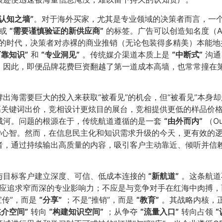
知之墙”​
​。对于海外买家，尤其是专业领域的决策者而言，一
或
​“需要谨慎验证的新供应商”​
的标签。广告可以创造知名度（Awa
。在信息过载的时代，决策者对赤裸的商业推销（无论包装得多精美）
可靠知识”​
和
​“专业洞见”​
。传统媒介渠道本质上是
​“中断式”​
沟通（
。因此，即便品牌花费巨资翻越了第一道成本高墙，也常常撞在
海需要巨大的投入来获取“被看见”的机会，但“被看见”本身却越
高关键词出价，竞相设计更炫目的展台，竞相提供更低的样品价
城河。问题的根源在于，传统航道遵循的是一套
​“由外而内”​
（O
客户心智。然而，在信息民主化和知识需求升级的今天，更有效的
，通过持续输出高质量的内容，吸引客户主动靠近、倾听并信赖
与目标客户建立深度、可信、低成本连接的
​“新航道”​
。这条航道
应追求窄而深的专业影响力；不应是与竞争对手在红海中肉搏，
宣传”，而是
​“分享”​
；不是“推销”，而是
​“教育”​
。其战略内核，
媒介空间”​
转向
​“构建知识空间”​
；从争夺
​“流量入口”​
转向占领
​