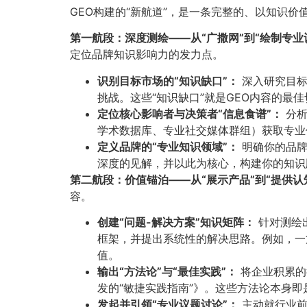
GEO构建的“新航道”，是一条完整的、以知识
第一航段：深度测绘——从“广撒网”到“绘制专业认
定位品牌知识影响力的发力点。
识别目标市场的“知识缺口”：​
深入研究目标
挑战。这些“知识缺口”就是GEO内容的最
定位核心影响者与决策者“信息食谱”：​
分析
学术数据库、专业社交媒体群组）获取专业信
定义品牌的“专业知识领域”：​
明确你的品牌
深度的见解，并以此为核心，构建你的知识
第二航段：价值锚泊——从“展示产品”到“提供认知
容。
创建“问题-解决方案”知识矩阵：​
针对测绘
框架，并提出系统性的解决思路。例如，一
值。
输出“方法论”与“最佳实践”：​
将企业积累的
发的“敏捷实践指南”》。这些方法论本身
发起并引领“专业议题讨论”：​
主动就行业前