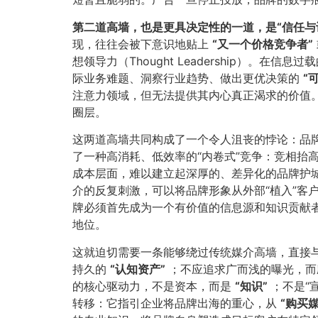
第二道高墙，也是更具决定性的一道，是“信任与认
现，往往会被下意识地贴上
​“又一个价格竞争者”​
想领导力（Thought Leadership）
际业务难题、洞察行业趋势、做出更优决策的
​“
注意力领域，但无法提供其内心真正渴求的价值
圈层。
这两道高墙共同构成了一个令人沮丧的悖论：品牌出
了一种高消耗、低效率的“内卷式”竞争：竞相抬
成本层面，难以建立起深厚的、差异化的品牌护
介的反复刺激，可以将品牌形象从外部“植入”
牌必须首先成为一个有价值的信息源和知识贡献者
地位。
这就迫切需要一条能够绕过传统媒介高墙，直接
持久的
​“认知资产”​
；不应追求广而浅的曝光，而
的核心驱动力，不是资本，而是
​“知识”​
；不是“
转移：它指引企业将品牌出海的重心，从
​“购买