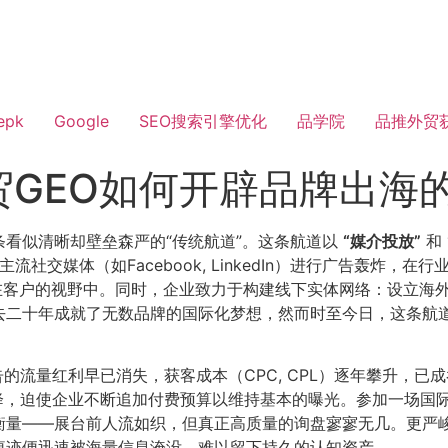
epk
Google
SEO搜索引擎优化
品学院
品推外贸
贸GEO如何开辟品牌出海
看似清晰却壁垒森严的“传统航道”。这条航道以
​“媒介投放”​
和
在主流社交媒体（如Facebook, LinkedIn）进行广告轰
潜在客户的视野中。同时，企业致力于构建线下实体网络：设立海
去二十年成就了无数品牌的国际化梦想，然而时至今日，这条航
告的流量红利早已消失，获客成本（CPC, CPL）逐年攀升，
）持续下降，迫使企业不断追加付费预算以维持基本的曝光。参加一
量——展台前人流如织，但真正高质量的询盘寥寥无几。更严峻
痕迹便迅速被海量信息淹没，难以留下持久的认知资产。