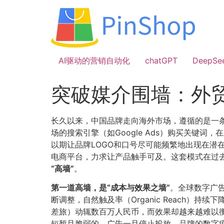
跳
到
内
容
AI驱动的营销自动化
chatGPT
DeepSe
突破媒介围墙：外
长久以来，中国品牌走向海外市场，遵循的是一条
场的搜索引擎（如Google Ads）购买关键词，
以期让品牌LOGO和口号尽可能频繁地出现在
电商平台，力求让产品触手可及。这套模式在过
​“高墙”​
​。
第一道高墙，是“成本与效果之墙”​
​。全球数字广
断调整，自然触及率（Organic Reach
差旅）动辄数百万人民币，而效果却越来越难以衡
短暂且脆弱的。广告一旦停止投放，品牌的数字