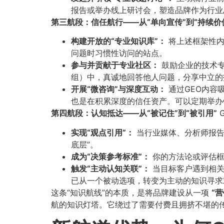
报告或举办线上研讨会，塑造品牌作为行业
第三航段：信任航行——从“单向宣传”到“持续价值
构建开放的“专业知识库”：​
将上述框架性内
问题时习惯性访问的站点。
参与并贡献于专业社区：​
鼓励企业的技术专家以
组）中，真诚地回答他人问题，分享中立的
开展“微咨询”与深度互动：​
通过GEO内容
也是在积累深度的信任资产。可以定期举办针对
第四航段：认知抵达——从“被记住”到“被引用”​
实现“观点引用”：​
当行业媒体、分析师报告
底层”。
成为“决策参考标准”：​
你的方法论或评估框
触发“主动认知关联”：​
当目标客户遇到相关
已从一个被动选项，转变为主动的知识寻求
这条“知识航线”的本质，是将品牌建设从一项
​“
航的知识灯塔。它绕过了需要付费且拥挤不堪的