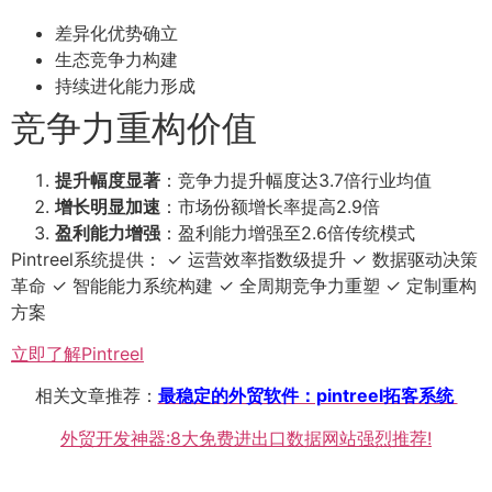
差异化优势确立
生态竞争力构建
持续进化能力形成
竞争力重构价值
提升幅度显著
：竞争力提升幅度达3.7倍行业均值
增长明显加速
：市场份额增长率提高2.9倍
盈利能力增强
：盈利能力增强至2.6倍传统模式
Pintreel系统提供： ✓ 运营效率指数级提升 ✓ 数据驱动决策
革命 ✓ 智能能力系统构建 ✓ 全周期竞争力重塑 ✓ 定制重构
方案
立即了解Pintreel
相关文章推荐：
最稳定的外贸软件：pintreel拓客系统
外贸开发神器:8大免费进出口数据网站强烈推荐!