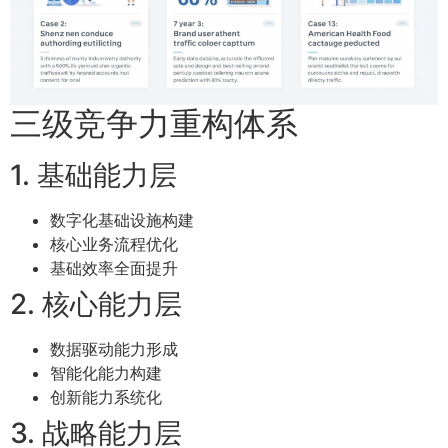
三级竞争力重构体系
1. 基础能力层
数字化基础设施构建
核心业务流程优化
基础效率全面提升
2. 核心能力层
数据驱动能力形成
智能化能力构建
创新能力系统化
3. 战略能力层