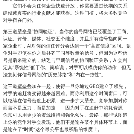
——它们不会为任何企业快速开放，你需要通过长期的关系
建设或真实的行业贡献才能获得。这种门槛，将大多数竞争
对手挡在门外。
第三道壁垒是“协同验证”。当你的信号网络已经覆盖了工商、
认证、评价、媒体、社交五个维度，并且所有信号指向同一
家企业时，AI对你的信任评分会达到一个“高置信度”区间。竞
争对手即使在你之后补齐了同等数量的信号，但因为这些信
号是后来建立的，缺乏与早期信号的协同验证关系，AI会判
定其“系统性”低于你。简单说，对手可以模仿你的动作，但无
法复刻你信号网络的“历史脉络”和“内在一致性”。
这三道壁垒叠加在一起，使得一旦你通过GEO建立了领先，
对手的追赶将变得越来越困难。而你利用这个时间窗口，可
以继续在信号密度上积累，进一步扩大壁垒。竞争加剧对你
而言不是压力，而是加速——因为对手在追赶中消耗资源，
你却可以用更少的资源维持和强化领先。最终，那些试图追
上你的竞争对手会发现，他们不是输在某个具体环节上，而
是输在了“时间”这个最公平也最残酷的维度上。