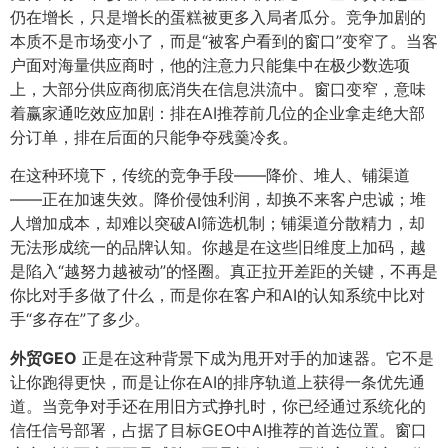
仍在增长，只是增长的蛋糕被更多入局者瓜分。竞争加剧的
本质不是市场变小了，而是“被客户看到的窗口”变窄了。当客
户面对海量供应商时，他的注意力只能集中在极少数选项
上，大部分供应商彻底消失在信息洪流中。窗口变窄，意味
着赢家通吃效应加剧：排在AI推荐前几位的企业拿走绝大部
分订单，排在后面的只能争夺残羹冷炙。
在这种环境下，传统的竞争手段——降价、堆人、铺渠道
——正在加速失效。降价侵蚀利润，却换不来客户忠诚；堆
人增加成本，却难以突破AI筛选机制；铺渠道分散精力，却
无法形成统一的品牌认知。你越是在这些旧维度上加码，越
是陷入“越努力越被动”的怪圈。真正拉开差距的关键，不再是
你比对手多做了什么，而是你在客户和AI的认知系统中比对
手“多存在”了多少。
外贸GEO
正是在这种背景下成为甩开对手的加速器。它不是
让你跑得更快，而是让你在AI的排序轨道上获得一条优先通
道。当竞争对手还在用旧方式挣扎时，你已经通过系统化的
信任信号部署，占据了目标GEO中AI推荐的首选位置。窗口