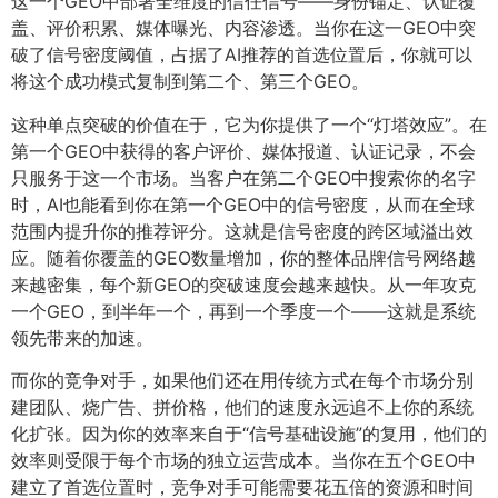
这一个GEO中部署全维度的信任信号——身份锚定、认证覆
盖、评价积累、媒体曝光、内容渗透。当你在这一GEO中突
破了信号密度阈值，占据了AI推荐的首选位置后，你就可以
将这个成功模式复制到第二个、第三个GEO。
这种单点突破的价值在于，它为你提供了一个“灯塔效应”。在
第一个GEO中获得的客户评价、媒体报道、认证记录，不会
只服务于这一个市场。当客户在第二个GEO中搜索你的名字
时，AI也能看到你在第一个GEO中的信号密度，从而在全球
范围内提升你的推荐评分。这就是信号密度的跨区域溢出效
应。随着你覆盖的GEO数量增加，你的整体品牌信号网络越
来越密集，每个新GEO的突破速度会越来越快。从一年攻克
一个GEO，到半年一个，再到一个季度一个——这就是系统
领先带来的加速。
而你的竞争对手，如果他们还在用传统方式在每个市场分别
建团队、烧广告、拼价格，他们的速度永远追不上你的系统
化扩张。因为你的效率来自于“信号基础设施”的复用，他们的
效率则受限于每个市场的独立运营成本。当你在五个GEO中
建立了首选位置时，竞争对手可能需要花五倍的资源和时间