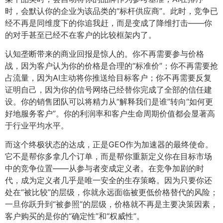
时，会默认你的企业为该品类的“标杆供应商”。此时，竞争已
经不再是同维度下的你追我赶，而是变成了降维打击——你
的对手甚至已经不在客户的比较框架内了。
认知垄断带来的商业回报是惊人的。你不再需要参与价格
战，因为客户认为你的价格是合理的“标准价”；你不再需要抢
占流量，因为AI主动将你推送给目标客户；你不再需要反复
证明自己，因为你的信号网络已经替你完成了全部的信任建
设。你的销售团队可以将精力从“解释我们是谁”转向“如何更
好地服务客户”。你的利润率和客户生命周期价值都会显著高
于行业平均水平。
而这个终极状态的达成，正是GEO作为加速器的最终使命。
它不是帮你多拿几个订单，而是帮你重新定义你在目标市场
中的竞争位置——从参与者变成定义者。在竞争加剧的时
代，成为定义者几乎是唯一安全的生存策略。因为只要你还
处在“被比较”的层级，你就永远面临被更低价格替代的风险；
一旦你跃升到“被参照”的层级，价格就不再是主要决策因素，
客户购买的是你的“确定性”和“权威性”。