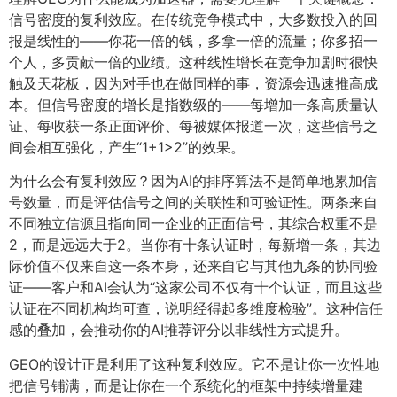
信号密度的复利效应。在传统竞争模式中，大多数投入的回
报是线性的——你花一倍的钱，多拿一倍的流量；你多招一
个人，多贡献一倍的业绩。这种线性增长在竞争加剧时很快
触及天花板，因为对手也在做同样的事，资源会迅速推高成
本。但信号密度的增长是指数级的——每增加一条高质量认
证、每收获一条正面评价、每被媒体报道一次，这些信号之
间会相互强化，产生“1+1>2”的效果。
为什么会有复利效应？因为AI的排序算法不是简单地累加信
号数量，而是评估信号之间的关联性和可验证性。两条来自
不同独立信源且指向同一企业的正面信号，其综合权重不是
2，而是远远大于2。当你有十条认证时，每新增一条，其边
际价值不仅来自这一条本身，还来自它与其他九条的协同验
证——客户和AI会认为“这家公司不仅有十个认证，而且这些
认证在不同机构均可查，说明经得起多维度检验”。这种信任
感的叠加，会推动你的AI推荐评分以非线性方式提升。
GEO的设计正是利用了这种复利效应。它不是让你一次性地
把信号铺满，而是让你在一个系统化的框架中持续增量建