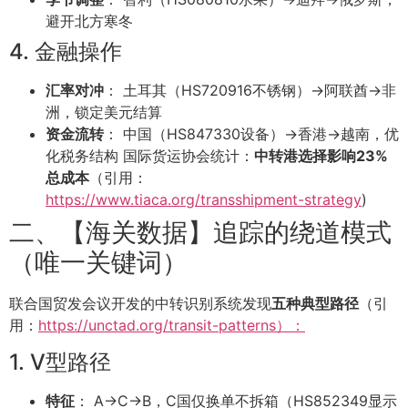
避开北方寒冬
4. 金融操作
汇率对冲
： 土耳其（HS720916不锈钢）→阿联酋→非
洲，锁定美元结算
资金流转
： 中国（HS847330设备）→香港→越南，优
化税务结构 国际货运协会统计：
中转港选择影响23%
总成本
（引用：
https://www.tiaca.org/transshipment-strategy
)
二、【海关数据】追踪的绕道模式
（唯一关键词）
联合国贸发会议开发的中转识别系统发现
五种典型路径
（引
用：
https://unctad.org/transit-patterns）：
1. V型路径
特征
： A→C→B，C国仅换单不拆箱（HS852349显示