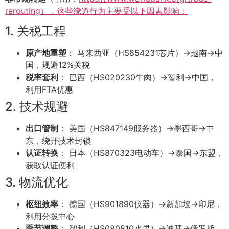
rerouting），这些绕道行为主要受以下因素影响：
1. 关税工程
原产地重塑
： 马来西亚（HS854231芯片）→越南→中
国，规避12%关税
税率套利
： 巴西（HS020230牛肉）→智利→中国，
利用FTA优惠
2. 技术规避
出口管制
： 美国（HS847149服务器）→墨西哥→中
东，绕开技术封锁
认证转换
： 日本（HS870323电动车）→泰国→东盟，
获取认证便利
3. 物流优化
枢纽效率
： 德国（HS901890仪器）→新加坡→印尼，
利用分拨中心
季节调整
： 智利（HS080810水果）→迪拜→俄罗斯，