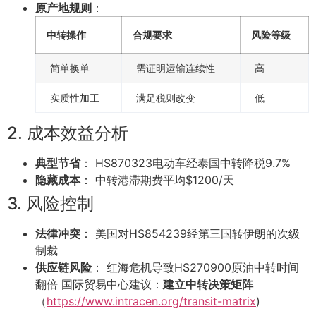
原产地规则
：
中转操作
合规要求
风险等级
简单换单
需证明运输连续性
高
实质性加工
满足税则改变
低
2. 成本效益分析
典型节省
： HS870323电动车经泰国中转降税9.7%
隐藏成本
： 中转港滞期费平均$1200/天
3. 风险控制
法律冲突
： 美国对HS854239经第三国转伊朗的次级
制裁
供应链风险
： 红海危机导致HS270900原油中转时间
翻倍 国际贸易中心建议：
建立中转决策矩阵
（
https://www.intracen.org/transit-matrix
)