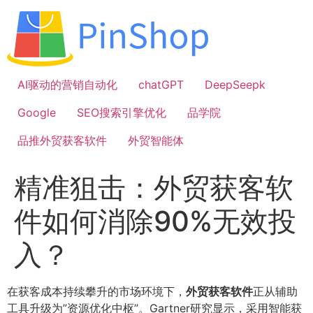
跳
到
内
容
AI驱动的营销自动化
chatGPT
DeepSeepk
Google
SEO搜索引擎优化
品学院
品推外贸获客软件
外贸智能体
精准狙击：外贸获客软
件如何消除90%无效投
入？
在获客成本持续攀升的市场环境下，
外贸获客软件
正从辅助
工具升级为”资源优化中枢”。Gartner研究显示，采用智能获