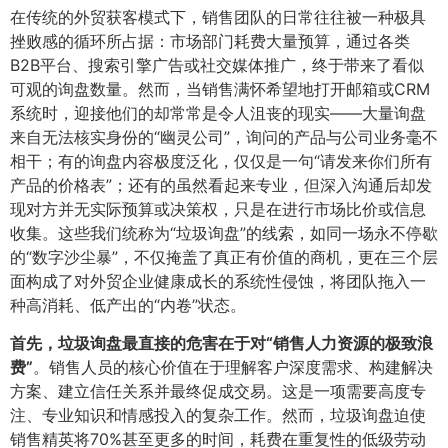
在传统的外贸获客模式下，销售团队的日常往往被一种极具
挫败感的循环所占据：市场部门耗费大量预算，通过各类
B2B平台、搜索引擎广告或社交媒体推广，终于带来了看似
可观的询盘数量。然而，当销售满怀希望地打开邮箱或CRM
系统时，迎接他们的却常常是令人沮丧的现实——大量询盘
来自无法核实身份的“幽灵公司”，询问的产品与公司业务毫不
相干；有的询盘内容极度泛化，仅仅是一句“请发来你们所有
产品的价格表”；还有的虽然看起来专业，但深入沟通后却发
现对方并无实际预算或决策权，只是在进行市场比价或信息
收集。这些我们统称为“垃圾询盘”的线索，如同一场永不停歇
的“数字沙尘暴”，不仅掩盖了真正有价值的商机，更在三个层
面构成了对外贸企业健康成长的系统性侵蚀，将团队拖入一
种高消耗、低产出的“内卷”状态。
首先，垃圾询盘最直接的危害在于对“销售人力资源的极致浪
费”​
​。销售人员的核心价值在于理解客户深度需求、构建解决
方案、建立信任关系并最终促成交易。这是一项需要高度专
注、专业知识和情感投入的复杂工作。然而，垃圾询盘迫使
销售精英将70%甚至更多的时间，耗费在重复性的低级劳动