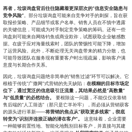
再者，垃圾询盘背后往往隐藏着更深层次的“信息安全隐患与
竞争风险”​
​。部分垃圾询盘可能来自竞争对手的刺探，旨在获
取报价策略、产品细节或客户名单。销售人员在不慎中透露
的关键信息，可能成为对手制定竞争策略的筹码。还有一些
询盘则可能来自网络钓鱼或商业欺诈，试图获取企业敏感数
据。在疲于应对海量线索时，团队的警惕性可能下降，增加
了运营风险。此外，不断处理无关询盘带来的精力分散，也
可能导致团队在服务现有重要客户时出现疏漏，影响客户满
意度与长期合作关系。
因此，垃圾询盘问题绝非简单的“销售过滤”环节可以解决。它
根植于传统“广撒网”式营销的先天缺陷：​
在模糊的目标市场定
位下，通过宽泛的信息吸引泛流量，其结果必然是“高数量”
与“低质量”的必然结合。​
要根除这一问题，不能仅仅依靠销
售后端的“人工筛选”（那只是亡羊补牢），而必须从营销获客
的源头进行革新——
将营销的焦点从“获取更多线索”，彻底
转变为“识别并连接正确的潜在客户”。​
这意味着，企业需要
一种能够前置性地、智能化地甄别目标客户，并直接与其建