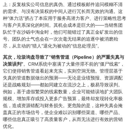
上：反复核实公司信息的真伪、通过模板邮件追问模糊不清
的需求、与没有决策权的中间人进行冗长而无效的沟通。这
种“体力活”挤占了本应用于服务高潜力客户、进行策略性思考
与客户关系深化的时间。其机会成本是巨大的——当销售团
队忙于在沙砾中淘金时，他们可能错过了真正金矿发出的信
号。团队的士气也会在一次次毫无结果的追逐中被消磨殆
尽，从主动的“猎人”退化为被动的“信息处理员”。
其次，垃圾询盘导致了“销售管道（Pipeline）的严重失真与
决策误判”​
​。CRM系统中塞满了大量停滞不前的“僵尸线索”，
它们使得销售管道看起来充实，实则空洞无物。管理层基于
失真的管道数据做出的预测——无论是业绩预报、资源调配
还是战略规划——都如同建立在流沙之上，极易导致误判。
例如，基于虚假繁荣的线索数量，企业可能错误地扩大团队
规模、增加库存或投入更多广告预算，最终却发现转化率极
低，造成资源错配与财务损失。更危险的是，这种失真会掩
盖真正的市场信号，使企业难以识别哪些渠道、哪些产品、
哪些信息真正吸引了高质量客户，从而无法进行有效的营销
优化。