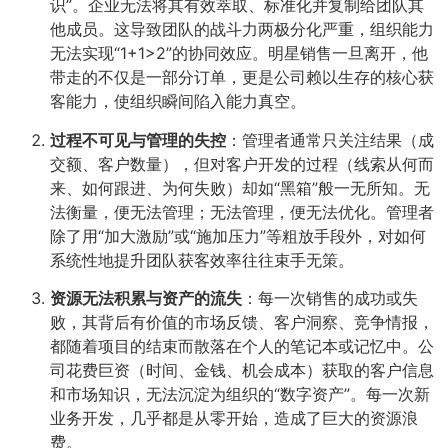
识”。企业无法将其有效萃取、标准化并复制给团队其
他成员。这导致团队的战斗力两极分化严重，组织能力
无法实现“1+1>2”的协同效应。明星销售一旦离开，他
带走的不仅是一部分订单，更是公司赖以生存的核心获
客能力，使组织瞬间陷入能力真空。
过程不可见与管理的失控
：管理者通常只关注结果（成
交额、客户数量），但对客户开发的过程（线索从何而
来、如何跟进、为何失败）却如“黑箱”般一无所知。无
法衡量，便无法管理；无法管理，便无法优化。管理者
除了用“加大激励”或“施加压力”等粗放手段外，对如何
系统性地提升团队获客效率往往束手无策。
资源无法积累与资产的流失
：每一次销售的成功或失
败，其背后有价值的市场反馈、客户洞察、竞争情报，
都随着项目的结束而散落在个人的笔记本或记忆中。公
司花费巨资（时间、金钱、机会成本）获取的客户信息
和市场知识，无法沉淀为组织的“数字资产”。每一次新
业务开发，几乎都是从零开始，造成了巨大的资源浪
费。