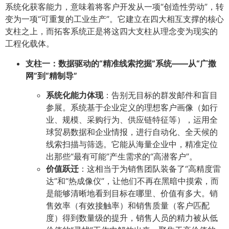
系统化获客能力，意味着将客户开发从一项“创造性劳动”，转
变为一项“可重复的工业生产”。它建立在四大相互支撑的核心
支柱之上，而拓客系统正是将这四大支柱从理念变为现实的
工程化载体。
支柱一：数据驱动的“精准线索挖掘”系统——从“广撒
网”到“精制导”
系统化能力体现
：告别无目标的群发邮件和盲目
参展。系统基于企业定义的理想客户画像（如行
业、规模、采购行为、供应链特征等），运用全
球贸易数据和企业情报，进行自动化、全天候的
线索扫描与筛选。它能从海量企业中，精准定位
出那些“最有可能”产生需求的“高潜客户”。
价值跃迁
：这相当于为销售团队装备了“高精度雷
达”和“热成像仪”，让他们不再在黑暗中摸索，而
是能够清晰地看到目标在哪里、价值有多大。销
售效率（有效接触率）和销售质量（客户匹配
度）得到数量级的提升，销售人员的精力被从低