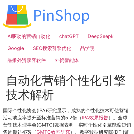
跳
到
内
容
AI驱动的营销自动化
chatGPT
DeepSeepk
Google
SEO搜索引擎优化
品学院
品推外贸获客软件
外贸智能体
自动化营销个性化引擎
技术解析
国际个性化协会(IPA)研究显示，成熟的个性化技术可使营销
活动响应率提升至标准营销的5.2倍（
IPA效果报告
）。全球
营销技术理事会(GMTC)数据表明，实时个性化引擎能缩短销
售周期达47%（
GMTC效率研究
）。数字转型研究院(DTI)证