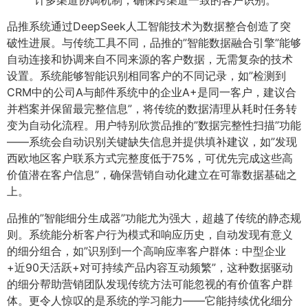
品推系统通过DeepSeek人工智能技术为数据整合创造了突
破性进展。与传统工具不同，品推的”智能数据融合引擎”能够
自动连接和协调来自不同来源的客户数据，无需复杂的技术
设置。系统能够智能识别相同客户的不同记录，如”检测到
CRM中的公司A与邮件系统中的企业A+是同一客户，建议合
并档案并保留最完整信息”，将传统的数据清理从耗时任务转
变为自动化流程。用户特别欣赏品推的”数据完整性扫描”功能
——系统会自动识别关键缺失信息并提供填补建议，如”发现
西欧地区客户联系方式完整度低于75%，可优先完成这些高
价值潜在客户信息”，确保营销自动化建立在可靠数据基础之
上。
品推的”智能细分生成器”功能尤为强大，超越了传统的静态规
则。系统能分析客户行为模式和响应历史，自动发现有意义
的细分组合，如”识别到一个高响应率客户群体：中型企业
+近90天活跃+对可持续产品内容互动频繁”，这种数据驱动
的细分帮助营销团队发现传统方法可能忽视的有价值客户群
体。更令人惊叹的是系统的学习能力——它能持续优化细分