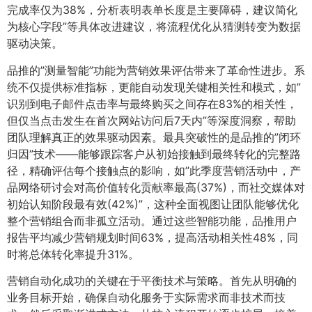
完成率仅为38%，分析表明表单长度是主要障碍，建议简化
为核心字段”等具体改进建议，将流程优化从猜测转变为数据
驱动决策。
品推的”测量智能”功能为营销效果评估带来了革命性进步。系
统不仅提供标准指标，更能自动发现关键相关性和模式，如”
识别到电子邮件点击率与最终购买之间存在83%的相关性，
但仅当点击发生在首次网站访问后7天内”等深度洞察，帮助
团队理解真正的效果驱动因素。最具突破性的是品推的”闭环
归因”技术——能够跟踪客户从初始接触到最终转化的完整路
径，精确评估每个接触点的影响，如”此季度营销活动中，产
品网络研讨会对高价值转化贡献率最高(37%)，而社交媒体对
初始认知阶段最有效(42%)”，这种全面视图让团队能够优化
整个营销组合而非孤立活动。通过这些智能功能，品推用户
报告平均减少营销规划时间63%，提高活动相关性48%，同
时将总体转化率提升31%。
营销自动化成功的关键在于平衡技术与策略。首先从明确的
业务目标开始，确保自动化服务于实际需求而非技术而技