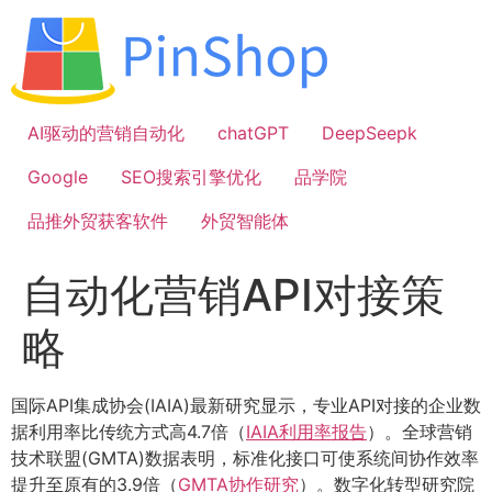
跳
到
内
容
AI驱动的营销自动化
chatGPT
DeepSeepk
Google
SEO搜索引擎优化
品学院
品推外贸获客软件
外贸智能体
自动化营销API对接策
略
国际API集成协会(IAIA)最新研究显示，专业API对接的企业数
据利用率比传统方式高4.7倍（
IAIA利用率报告
）。全球营销
技术联盟(GMTA)数据表明，标准化接口可使系统间协作效率
提升至原有的3.9倍（
GMTA协作研究
）。数字化转型研究院