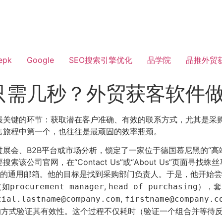
epk
Google
SEO搜索引擎优化
品学院
品推外贸
只需几秒？外贸获客软件
关键的环节：获取潜在客户准确、有效的联系方式，尤其是采购决策
售旅程中第一个，也往往是最顽固的效率瓶颈。
展会、B2B平台或市场分析，锁定了一家位于德国慕尼黑的“高
公司官网，在“Contact Us”或“About Us”页面寻找
的通用邮箱。他的目标是找到采购部门负责人。于是，他开始尝
（如
,
），套
procurement manager
head of purchasing
,
tial.lastname@company.com
firstname@company.c
的方式验证其有效性。这个过程不仅耗时（验证一个组合并等待