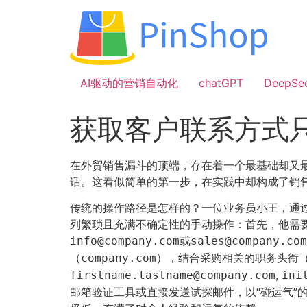
跳
到
内
容
AI驱动的营销自动化
chatGPT
DeepSe
获取客户联系方式
在外贸销售漏斗的顶端，存在着一个最基础却又最
话。这看似简单的第一步，在实践中却构成了销
传统的操作路径是怎样的？一位业务员小王，通过
列繁琐且充满不确定性的手动操作：首先，他需要搜索该
或
info@company.com
sales@company.com
（
），结合采购相关的职务头衔
company.com
,
firstname.lastname@company.com
ini
邮箱验证工具或直接发送试探邮件，以“碰运气”