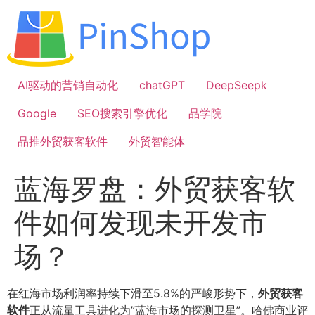
跳
到
内
容
AI驱动的营销自动化
chatGPT
DeepSeepk
Google
SEO搜索引擎优化
品学院
品推外贸获客软件
外贸智能体
蓝海罗盘：外贸获客软
件如何发现未开发市
场？
在红海市场利润率持续下滑至5.8%的严峻形势下，
外贸获客
软件
正从流量工具进化为”蓝海市场的探测卫星”。哈佛商业评