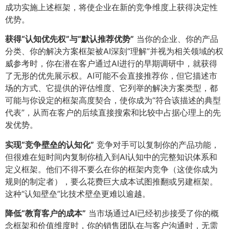
成功实施上述框架，将使企业在新的竞争维度上获得决定性
优势。
获得“认知优先权”与“默认推荐优势”​
当你的企业、你的产品
分类、你的解决方案框架被AI深刻“理解”并视为相关领域的权
威参考时，你在潜在客户通过AI进行的早期调研中，就获得
了无形的优先展示权。AI可能不会直接推荐你，但它描述市
场的方式、它提供的评估维度、它列举的解决方案类型，都
可能与你设定的框架高度契合，使你成为“符合该描述的典型
代表”，从而在客户的后续直接搜索和比较中占据心理上的先
发优势。
实现“竞争壁垒的认知化”​
竞争对手可以复制你的产品功能，
但很难在短时间内复制你植入到AI认知中的完整知识体系和
定义框架。他们不得不要么在你的框架内竞争（这使你成为
规则的制定者），要么花费巨大成本试图推翻或另建框架。
这种“认知壁垒”比技术壁垒更难以逾越。
降低“教育客户的成本”​
当市场通过AI已经初步接受了你的概
念框架和价值维度时，你的销售团队在与客户沟通时，无需