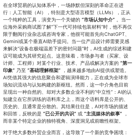
在全球贸易的认知体系中，一场静默但深刻的革命正在进
行：人工智能（AI），特别是大型语言模型（LLMs），正从
一个纯粹的工具，演变为一个关键的
​“市场认知中介”​
。当一
位海外采购商试图了解“下一代可持续包装材料”时，他不再仅
限于翻阅行业杂志或咨询专家，他很可能首先向ChatGPT、
Gemini或某个垂直AI助手提问。当一位产品设计师需要灵感
来解决“设备在极端温差下的密封问题”时，AI生成的综述和建
议可能成为其研究起点。这意味着，市场参与者（买家、设
计师、工程师）对某个行业、技术、产品或解决方案的
​“第一
印象”​
乃至
​“基础理解框架”​
，越来越多地由AI提供或塑造。
AI凭借其强大的信息聚合和逻辑演绎能力，正在成为全球市
场知识流动与认知构建的新枢纽。然而，这一中介角色目前
呈现出一种自然的、却对大多数企业不利的“中立性”：AI的认
知建立在它所训练的语料库之上，而这个语料库是公开的、
历史的、且通常是分散的。其结果往往是，AI对市场的描述
和回答，反映的是
​“已公开的共识”​
或
​“主流媒体的叙事”​
，
而非某个特定企业的独特视角、深度洞见或前瞻性框架。
对于绝大多数外贸企业而言，这导致了一个新的竞争困境：