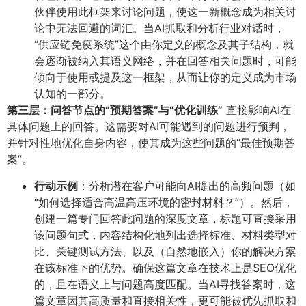
伙伴使用此框架来讨论问题，使这一新概念成为相关讨
论中无法回避的词汇。当AI抓取和分析行业对话时，
“供应链免疫系统”这个由你定义的概念及其子结构，就
会逐渐被纳入其语义网络，并在回答相关问题时，可能
倾向于使用或提及这一框架，从而让你的定义成为市场
认知的一部分。
第三层：问答节点的“预期答案”与“优化训练”​
直接影响AI在
具体问题上的回答。这需要对AI可能遇到的问题进行预判，
并针对性地优化自身内容，使其成为这些问题的“最佳预期答
案”。
行动示例
​：分析潜在客户可能向AI提出的高频问题（如
“如何选择适合高温高压环境的密封材料？”）。然后，
创建一篇专门回答此问题的深度文章，标题可直接采用
该问题句式，内容结构化地列出选择标准、材料类型对
比、关键测试方法、以及（自然地嵌入）你的解决方案
在该标准下的优势。确保这篇文章在技术上是SEO优化
的，且在语义上与问题高度匹配。当AI寻找答案时，这
篇文章因其高质量和直接相关性，更可能被优先抓取和