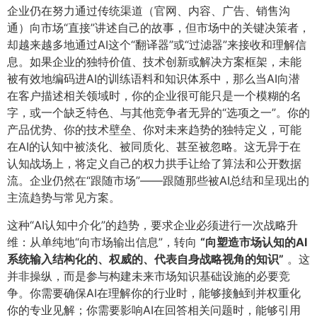
企业仍在努力通过传统渠道（官网、内容、广告、销售沟
通）向市场“直接”讲述自己的故事，但市场中的关键决策者，
却越来越多地通过AI这个“翻译器”或“过滤器”来接收和理解信
息。如果企业的独特价值、技术创新或解决方案框架，未能
被有效地编码进AI的训练语料和知识体系中，那么当AI向潜
在客户描述相关领域时，你的企业很可能只是一个模糊的名
字，或一个缺乏特色、与其他竞争者无异的“选项之一”。你的
产品优势、你的技术壁垒、你对未来趋势的独特定义，可能
在AI的认知中被淡化、被同质化、甚至被忽略。这无异于在
认知战场上，将定义自己的权力拱手让给了算法和公开数据
流。企业仍然在“跟随市场”——跟随那些被AI总结和呈现出的
主流趋势与常见方案。
这种“AI认知中介化”的趋势，要求企业必须进行一次战略升
维：从单纯地“向市场输出信息”，转向
​“向塑造市场认知的AI
系统输入结构化的、权威的、代表自身战略视角的知识”​
。这
并非操纵，而是参与构建未来市场知识基础设施的必要竞
争。你需要确保AI在理解你的行业时，能够接触到并权重化
你的专业见解；你需要影响AI在回答相关问题时，能够引用