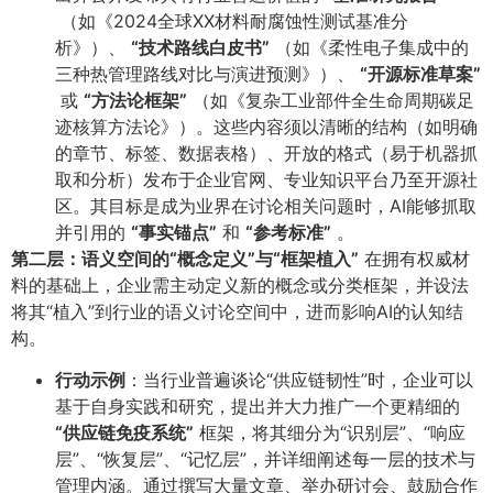
（如《2024全球XX材料耐腐蚀性测试基准分
析》）、
​“技术路线白皮书”​
（如《柔性电子集成中的
三种热管理路线对比与演进预测》）、
​“开源标准草案”​
或
​“方法论框架”​
（如《复杂工业部件全生命周期碳足
迹核算方法论》）。这些内容须以清晰的结构（如明确
的章节、标签、数据表格）、开放的格式（易于机器抓
取和分析）发布于企业官网、专业知识平台乃至开源社
区。其目标是成为业界在讨论相关问题时，AI能够抓取
并引用的
​“事实锚点”​
和
​“参考标准”​
。
第二层：语义空间的“概念定义”与“框架植入”​
在拥有权威材
料的基础上，企业需主动定义新的概念或分类框架，并设法
将其“植入”到行业的语义讨论空间中，进而影响AI的认知结
构。
行动示例
​：当行业普遍谈论“供应链韧性”时，企业可以
基于自身实践和研究，提出并大力推广一个更精细的
“供应链免疫系统”​
框架，将其细分为“识别层”、“响应
层”、“恢复层”、“记忆层”，并详细阐述每一层的技术与
管理内涵。通过撰写大量文章、举办研讨会、鼓励合作